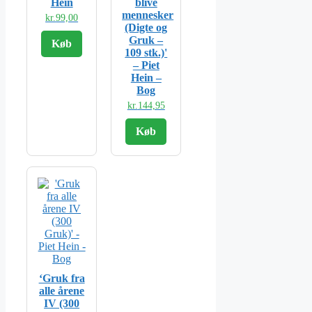
Hein
blive
mennesker
kr.
99,00
(Digte og
Gruk –
Køb
109 stk.)'
– Piet
Hein –
Bog
kr.
144,95
Køb
‘Gruk fra
alle årene
IV (300