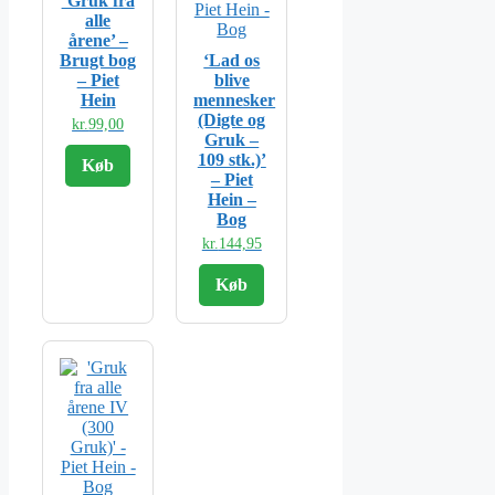
‘Gruk fra
alle
årene’ –
Brugt bog
‘Lad os
– Piet
blive
Hein
mennesker
(Digte og
kr.
99,00
Gruk –
109 stk.)’
Køb
– Piet
Hein –
Bog
kr.
144,95
Køb