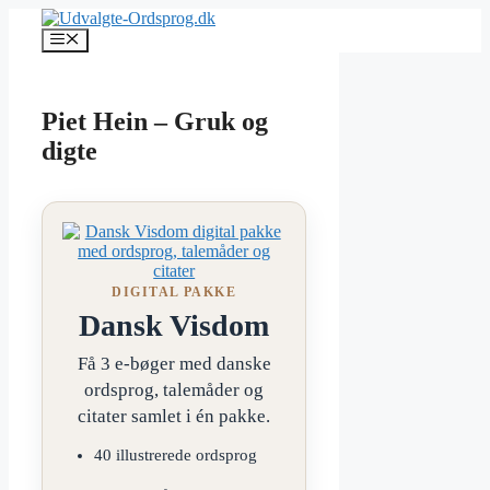
Hop
til
Menu
indhold
Piet Hein – Gruk og
digte
DIGITAL PAKKE
Dansk Visdom
Få 3 e-bøger med danske
ordsprog, talemåder og
citater samlet i én pakke.
40 illustrerede ordsprog