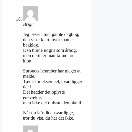
Brigit
Jeg læser i min gamle dagbog,
den viser klart, hvor man er
bagklog.
Den burde udgi’s som årbog,
men dertil er man fa’me for
klog.
Sprogets begreber har meget at
melde.
Tænk for eksempel, hvad ligger
der i.
Det hedder det oplyste
enevælde,
men ikke det oplyste demokrati
Når du la’r dit ansvar ligge,
tror du vist, du har det ikke.