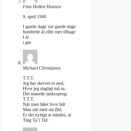
Finn Holten Hansen
9. april 1940
I gamle dage var gamle dage
hundrede år eller mer tilbage
I år
i gar
Michael Christianen
T.T.T.
Jeg har skrevet et sted,
Hvor jeg dagligt må se,
Det manede tankesprog:
T.T.T.
Når man føler hvor lidt
Man når med sin flid,
Er det nyttigt at mindes, at
Ting Ta`r Tid.