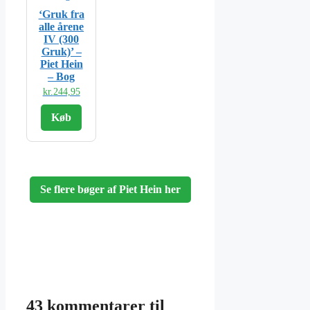
‘Gruk fra
alle årene
IV (300
Gruk)’ –
Piet Hein
– Bog
kr.
244,95
Køb
Se flere bøger af Piet Hein her
43 kommentarer til