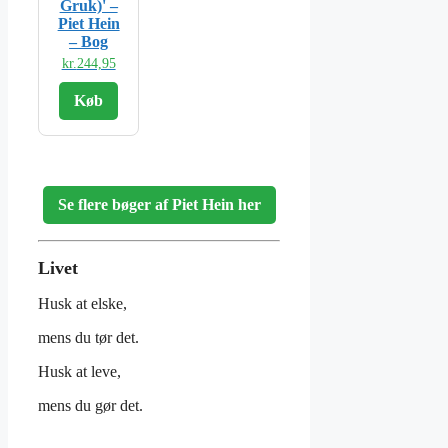
Gruk)' –
Piet Hein
– Bog
kr.
244,95
Køb
Se flere bøger af Piet Hein her
Livet
Husk at elske,
mens du tør det.
Husk at leve,
mens du gør det.