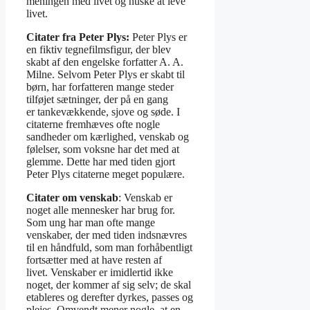
meningen med livet og huske at leve
livet.
Citater fra Peter Plys:
Peter Plys er
en fiktiv tegnefilmsfigur, der blev
skabt af den engelske forfatter A. A.
Milne. Selvom Peter Plys er skabt til
børn, har forfatteren mange steder
tilføjet sætninger, der på en gang
er tankevækkende, sjove og søde. I
citaterne fremhæves ofte nogle
sandheder om kærlighed, venskab og
følelser, som voksne har det med at
glemme. Dette har med tiden gjort
Peter Plys citaterne meget populære.
Citater om venskab
: Venskab er
noget alle mennesker har brug for.
Som ung har man ofte mange
venskaber, der med tiden indsnævres
til en håndfuld, som man forhåbentligt
fortsætter med at have resten af
livet. Venskaber er imidlertid ikke
noget, der kommer af sig selv; de skal
etableres og derefter dyrkes, passes og
plejes. Omvendt mener nogle, at en