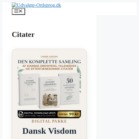
Hop
til
Menu
indhold
Citater
DIGITAL PAKKE
Dansk Visdom