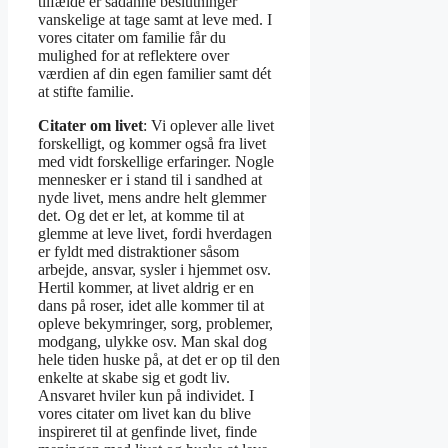
tilfælde er sådanne beslutninger
vanskelige at tage samt at leve med. I
vores citater om familie får du
mulighed for at reflektere over
værdien af din egen familier samt dét
at stifte familie.
Citater om livet
: Vi oplever alle livet
forskelligt, og kommer også fra livet
med vidt forskellige erfaringer. Nogle
mennesker er i stand til i sandhed at
nyde livet, mens andre helt glemmer
det. Og det er let, at komme til at
glemme at leve livet, fordi hverdagen
er fyldt med distraktioner såsom
arbejde, ansvar, sysler i hjemmet osv.
Hertil kommer, at livet aldrig er en
dans på roser, idet alle kommer til at
opleve bekymringer, sorg, problemer,
modgang, ulykke osv. Man skal dog
hele tiden huske på, at det er op til den
enkelte at skabe sig et godt liv.
Ansvaret hviler kun på individet. I
vores citater om livet kan du blive
inspireret til at genfinde livet, finde