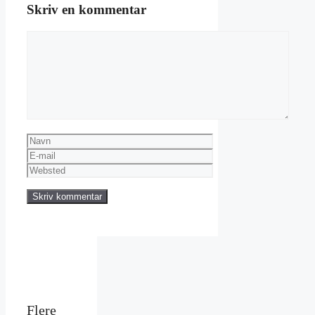
Skriv en kommentar
Kommentar
Navn
E-
mail
Websted
Flere