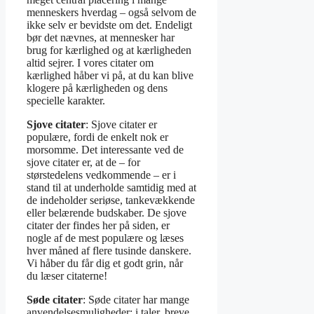
menneskers hverdag – også selvom de
ikke selv er bevidste om det. Endeligt
bør det nævnes, at mennesker har
brug for kærlighed og at kærligheden
altid sejrer. I vores citater om
kærlighed håber vi på, at du kan blive
klogere på kærligheden og dens
specielle karakter.
Sjove citater
: Sjove citater er
populære, fordi de enkelt nok er
morsomme. Det interessante ved de
sjove citater er, at de – for
størstedelens vedkommende – er i
stand til at underholde samtidig med at
de indeholder seriøse, tankevækkende
eller belærende budskaber. De sjove
citater der findes her på siden, er
nogle af de mest populære og læses
hver måned af flere tusinde danskere.
Vi håber du får dig et godt grin, når
du læser citaterne!
Søde citater
: Søde citater har mange
anvendelsesmuligheder; i taler, breve,