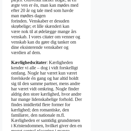
ægte ven er én, man kan mødes med
efter 20 år og tale med som havde
man mødtes dagen
forinden. Venskaber er desuden
skrøbelige; et lille skænderi kan
være nok til at ødelægge mange års
venskab. I vores citater om venner og
venskab kan du gøre dig tanker om
dine eksisterende venskaber og
værdien af dem.
Kærlighedscitater
: Kærligheden
kender vi alle – dog i vidt forskelligt
omfang. Nogle har været kun været
forelskede én gang og har altid holdt
sig til den samme partner, mens andre
har været vidt omkring. Nogle finder
aldrig den store kærlighed, hvor andre
har mange lidenskabelige forhold. Der
findes imidlertid flere former for
kærlighed; den romantiske, den
familiære, den nationale m.fl.
Kærligheden er samtidig grundstenen
i Kristendommen, hvilket giver den en
meget central placering i mange