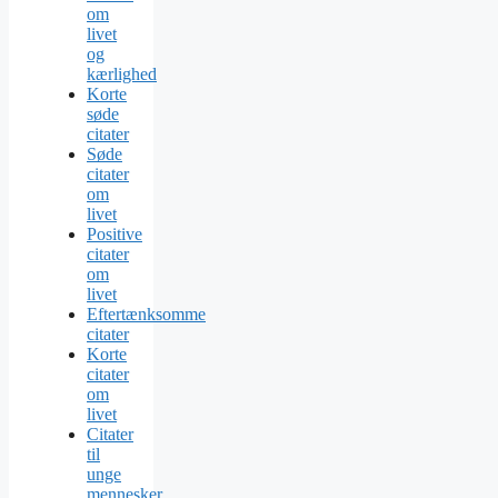
om
livet
og
kærlighed
Korte
søde
citater
Søde
citater
om
livet
Positive
citater
om
livet
Eftertænksomme
citater
Korte
citater
om
livet
Citater
til
unge
mennesker