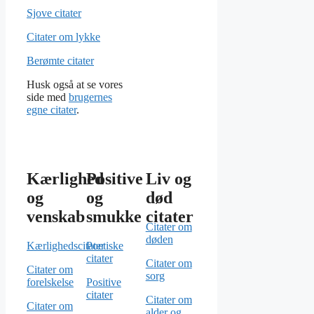
Sjove citater
Citater om lykke
Berømte citater
Husk også at se vores
side med
brugernes
egne citater
.
Kærlighed
Positive
Liv og
og
og
død
venskab
smukke citater
Citater om
døden
Kærlighedscitater
Poetiske
citater
Citater om
Citater om
sorg
forelskelse
Positive
citater
Citater om
Citater om
alder og