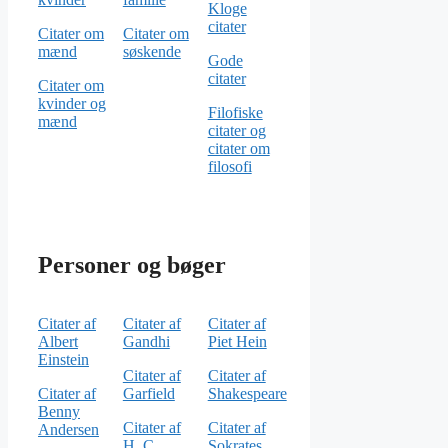
Kloge
citater
Citater om
Citater om
mænd
søskende
Gode
citater
Citater om
kvinder og
Filofiske
mænd
citater og
citater om
filosofi
Personer og bøger
Citater af
Citater af
Citater af
Albert
Gandhi
Piet Hein
Einstein
Citater af
Citater af
Citater af
Garfield
Shakespeare
Benny
Citater af
Citater af
Andersen
H. C.
Sokrates