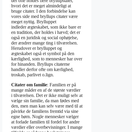
der ofte holdes flere bryllupstaler,
hvori det er meget almindeligt at
bruge citater. I den forbindelse kan
vores side med bryllups citater være
meget nyttig. Brylluppet
indleder ægteskabet, som ikke bare er
en tradition, der holdes i hævd; det er
også en juridisk og social ophøjelse,
der ændrer mange ting i tilværelsen.
Herudover er brylluppet og
ægteskabet også et symbol på den
kærlighed, som to mennesker har over
for hinanden. Bryllups citaterne
handler derfor ofte om kærlighed,
troskab, parlivet o.lign.
Citater om familie
: Familien er på
mange måder en af de største værdier
i tilværelsen. Det er ikke muligt selv at
vælge sin familie, da man fødes med
den, men man kan selv være med til at
påvirke de familiens fremtid via sine
egne børn. Nogle mennesker vælger
at forlade familien til fordel for andre
værdier eller overbevisninger. I mange