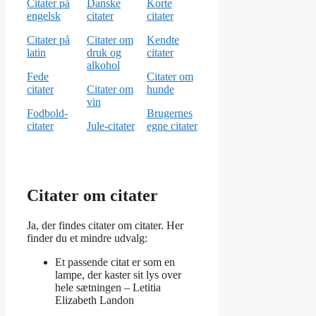
Citater på
Danske
Korte
engelsk
citater
citater
Citater på
Citater om
Kendte
latin
druk og
citater
alkohol
Fede
Citater om
citater
Citater om
hunde
vin
Fodbold-
Brugernes
citater
Jule-citater
egne citater
Citater om citater
Ja, der findes citater om citater. Her
finder du et mindre udvalg:
Et passende citat er som en
lampe, der kaster sit lys over
hele sætningen –
Letitia
Elizabeth Landon