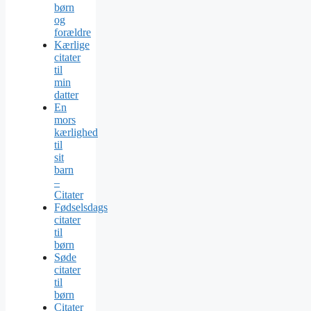
børn
og
forældre
Kærlige
citater
til
min
datter
En
mors
kærlighed
til
sit
barn
–
Citater
Fødselsdags
citater
til
børn
Søde
citater
til
børn
Citater