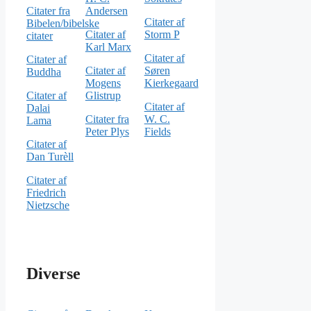
Citater fra
Andersen
Citater af
Bibelen/bibelske
Citater af
Storm P
citater
Karl Marx
Citater af
Citater af
Citater af
Søren
Buddha
Mogens
Kierkegaard
Citater af
Glistrup
Citater af
Dalai
Citater fra
W. C.
Lama
Peter Plys
Fields
Citater af
Dan Turèll
Citater af
Friedrich
Nietzsche
Diverse