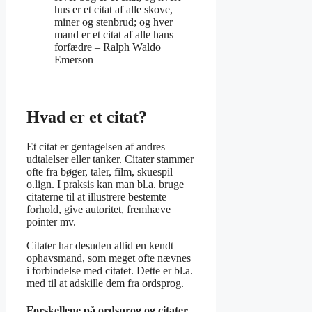
hus er et citat af alle skove,
miner og stenbrud; og hver
mand er et citat af alle hans
forfædre –
Ralph Waldo
Emerson
Hvad er et citat?
Et citat er gentagelsen af andres
udtalelser eller tanker. Citater stammer
ofte fra bøger, taler, film, skuespil
o.lign. I praksis kan man bl.a. bruge
citaterne til at illustrere bestemte
forhold, give autoritet, fremhæve
pointer mv.
Citater har desuden altid en kendt
ophavsmand, som meget ofte nævnes
i forbindelse med citatet. Dette er bl.a.
med til at adskille dem fra ordsprog.
Forskellene på ordsprog og citater