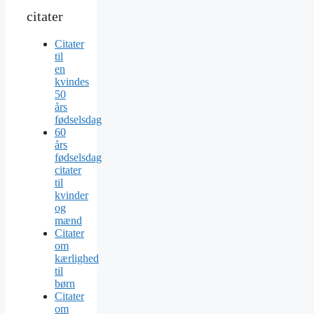
citater
Citater
til
en
kvindes
50
års
fødselsdag
60
års
fødselsdag
citater
til
kvinder
og
mænd
Citater
om
kærlighed
til
børn
Citater
om