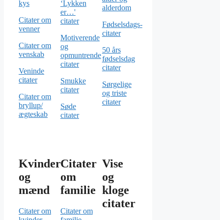
kys
‘Lykken
alderdom
er…'
Citater om
citater
Fødselsdags-
venner
citater
Motiverende
Citater om
og
50 års
venskab
opmuntrende
fødselsdag
citater
citater
Veninde
citater
Smukke
Sørgelige
citater
og triste
Citater om
citater
bryllup/
Søde
ægteskab
citater
Kvinder
Citater
Vise
og
om
og
mænd
familie
kloge
citater
Citater om
Citater om
kvinder
familie