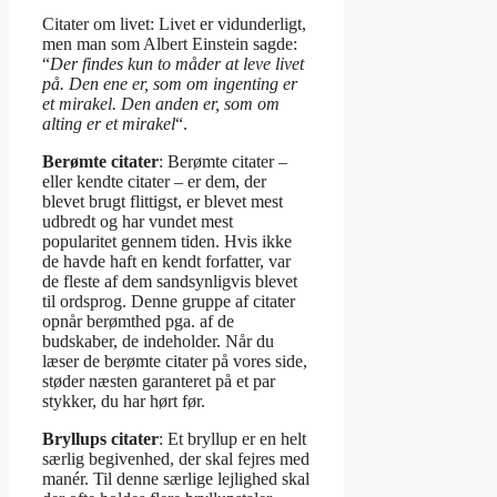
Citater om livet: Livet er vidunderligt,
men man som Albert Einstein sagde:
“
Der findes kun to måder at leve livet
på. Den ene er, som om ingenting er
et mirakel. Den anden er, som om
alting er et mirakel
“.
Berømte citater
: Berømte citater –
eller kendte citater – er dem, der
blevet brugt flittigst, er blevet mest
udbredt og har vundet mest
popularitet gennem tiden. Hvis ikke
de havde haft en kendt forfatter, var
de fleste af dem sandsynligvis blevet
til ordsprog. Denne gruppe af citater
opnår berømthed pga. af de
budskaber, de indeholder. Når du
læser de berømte citater på vores side,
støder næsten garanteret på et par
stykker, du har hørt før.
Bryllups citater
: Et bryllup er en helt
særlig begivenhed, der skal fejres med
manér. Til denne særlige lejlighed skal