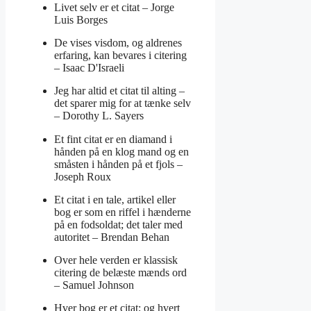
Livet selv er et citat –
Jorge
Luis Borges
De vises visdom, og aldrenes
erfaring, kan bevares i citering
–
Isaac D'Israeli
Jeg har altid et citat til alting –
det sparer mig for at tænke selv
–
Dorothy L. Sayers
Et fint citat er en diamand i
hånden på en klog mand og en
småsten i hånden på et fjols –
Joseph Roux
Et citat i en tale, artikel eller
bog er som en riffel i hænderne
på en fodsoldat; det taler med
autoritet –
Brendan Behan
Over hele verden er klassisk
citering de belæste mænds ord
–
Samuel Johnson
Hver bog er et citat; og hvert