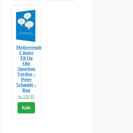
Motiverende
Citater
Til Og
Om
Sportens
Verden –
Peter
Schmidt –
Bog
kr.
129,95
Køb