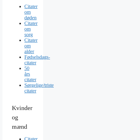
Citater
om
døden
Citater
om
sorg
Citater
om
alder
Fødselsdags-
citater
50
års
citater
Sørgelige/triste
citater
Kvinder
og
mænd
Citater