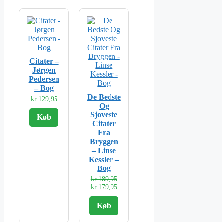
Citater –
Jørgen
Pedersen
– Bog
De Bedste
kr.
129,95
Og
Sjoveste
Køb
Citater
Fra
Bryggen
– Linse
Kessler –
Bog
Den
kr.
189,95
oprindelige
Den
kr.
179,95
pris
aktuelle
var:
pris
Køb
kr.189,95.
er:
kr.179,95.