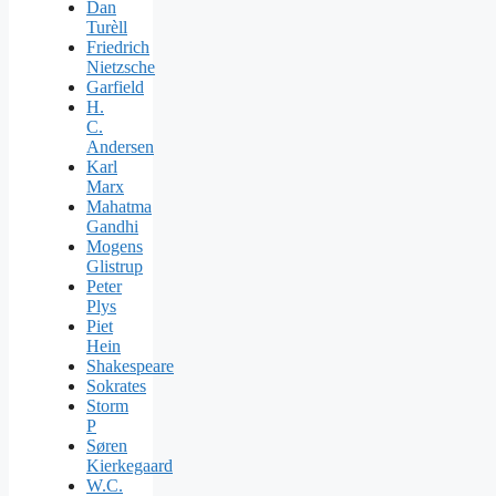
Dan
Turèll
Friedrich
Nietzsche
Garfield
H.
C.
Andersen
Karl
Marx
Mahatma
Gandhi
Mogens
Glistrup
Peter
Plys
Piet
Hein
Shakespeare
Sokrates
Storm
P
Søren
Kierkegaard
W.C.