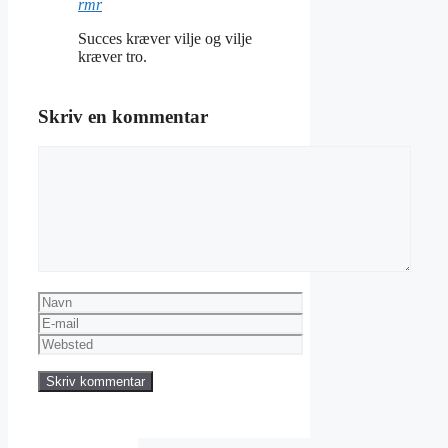
rmr
Succes kræver vilje og vilje
kræver tro.
Skriv en kommentar
Kommentar
Navn
E-
mail
Websted