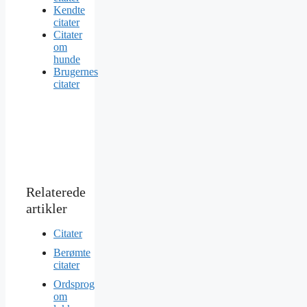
Kendte
citater
Citater
om
hunde
Brugernes
citater
Citater
Berømte
citater
Ordsprog
om