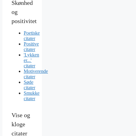
Skønhed
og
positivitet
Poetiske
citater
Positive
citater
'Lykken
er...'
citater
Motiverende
citater
Søde
citater
Smukke
citater
Vise og
kloge
citater