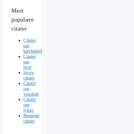
Mest
populære
citater
Citater
om
kærlighed
Citater
om
livet
Sjove
citater
Citater
om
venskab
Citater
om
lykke
Berømte
citater