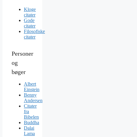
Kloge
citater
Gode
citater
Filosofiske
citater
Personer
og
bøger
Albert
Einstein
Benny
Andersen
Citater
fra
Bibelen
Buddha
Dalai
Lama