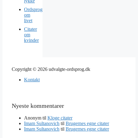
lykke
Ordsprog
om
livet
Citater
om
kvinder
Copyright © 2026 udvalgte-ordsprog.dk
Kontakt
Nyeste kommentarer
Anonym
til
Kloge citater
Imam Sultanovich
til
Brugernes egne citater
Imam Sultanovich
til
Brugernes egne citater