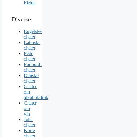
Fields
Diverse
Engelske
citater
Latinske
citater
Fede
citater
Fodbold-
citater
Danske
citater
Citater
om
alkohol/druk
Citater
om
vin
Jule-
citater
Korte
citater