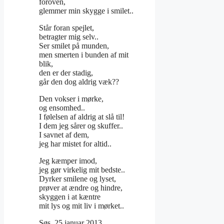
foroven,
glemmer min skygge i smilet..
Står foran spejlet,
betragter mig selv..
Ser smilet på munden,
men smerten i bunden af mit
blik,
den er der stadig,
går den dog aldrig væk??
Den vokser i mørke,
og ensomhed..
I følelsen af aldrig at slå til!
I dem jeg sårer og skuffer..
I savnet af dem,
jeg har mistet for altid..
Jeg kæmper imod,
jeg gør virkelig mit bedste..
Dyrker smilene og lyset,
prøver at ændre og hindre,
skyggen i at kæntre
mit lys og mit liv i mørket..
Søs, 25 januar 2013…