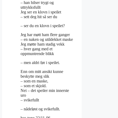
– han hilser trygt og
uttrykksfullt
Jeg ser en klovn i speilet
– sett deg hit så ser du
– ser du en klovn i speilet?
Jeg har møtt ham flere ganger
– en naken og utildekket maske
Jeg møtte ham stadig vekk
– hver gang med et
oppmuntrende blikk
– men aldri før i speilet.
Enn om mitt ansikt kunne
beskytte meg slik
– som en maske,
– som et skjold.
Nei – det speiler min innerste
uro
– svikefullt
– nådeløst og svikefullt.
hos tone 22/11-06