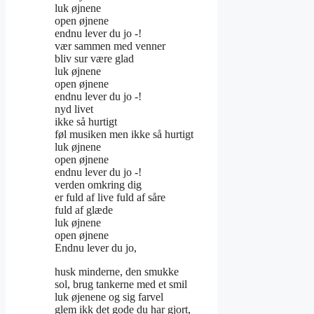
luk øjnene
open øjnene
endnu lever du jo -!
vær sammen med venner
bliv sur være glad
luk øjnene
open øjnene
endnu lever du jo -!
nyd livet
ikke så hurtigt
føl musiken men ikke så hurtigt
luk øjnene
open øjnene
endnu lever du jo -!
verden omkring dig
er fuld af live fuld af såre
fuld af glæde
luk øjnene
open øjnene
Endnu lever du jo,
husk minderne, den smukke
sol, brug tankerne med et smil
luk øjenene og sig farvel
glem ikk det gode du har gjort,