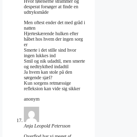
Hvor følelserne strammer og
desperat forsøger at finde en
udtryksmåde
Men oftest ender det med gråd i
natten
Hjerteskærende hulken efter
håbet hos hvem der ingen sorg
er
Smerte i det stille sind hvor
ingen lukkes ind
Smil og nik udadtil, men smerte
og nedtrykthed indadtil
Ja hvem kan stole på den
sørgende sjæl?
Kun sorgens retmæssige
refleksion kan vide sig sikker
anonym
Anja Leopold Petersson
Overflod har vi meget af