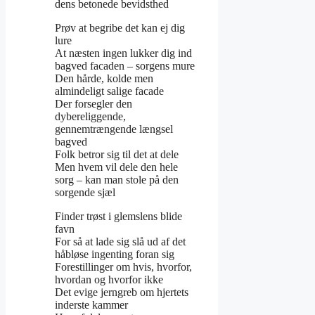
dens betonede bevidsthed
Prøv at begribe det kan ej dig
lure
At næsten ingen lukker dig ind
bagved facaden – sorgens mure
Den hårde, kolde men
almindeligt salige facade
Der forsegler den
dybereliggende,
gennemtrængende længsel
bagved
Folk betror sig til det at dele
Men hvem vil dele den hele
sorg – kan man stole på den
sorgende sjæl
Finder trøst i glemslens blide
favn
For så at lade sig slå ud af det
håbløse ingenting foran sig
Forestillinger om hvis, hvorfor,
hvordan og hvorfor ikke
Det evige jerngreb om hjertets
inderste kammer