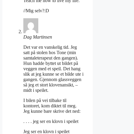
Teach me how to live my life.
//Mig selv?:D
Dag Martinsen
Det var en vanskelig tid. Jeg
satt på stolen hos Tone (min
samtaleterapeut den gangen).
Hun hadde byttet ut bildet på
veggen med et speil. Det hang
slik at jeg kunne se et bilde ute i
gangen. Gjennom glassveggen
så jeg et stort klovenansikt, –
midt i speilet.
I bilen på vei tilbake til
kontoret, kom diktet til meg.
Jeg kunne bare skrive det ned:
. . . . jeg ser en klovn i speilet
Jeg ser en klovn i speilet