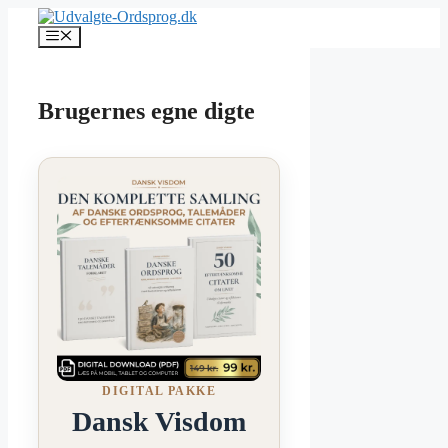
Hop
til
Menu
indhold
Brugernes egne digte
DIGITAL PAKKE
Dansk Visdom