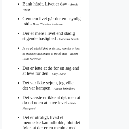
Bank hårdt, Livet er døv
– Arnold
Wesker
Gennem livet går der en usynlig
tråd
– Hans Christian Andersen
Der er mere i livet end stadig
stigende hastighed
– Mahatma Gandhi
At tro på udødelighed er én ting, men det er først
og fremmest nødvendigt at tro på livet
– Robert
Louis Stevenson
Det er lette at dø for en sag end
at leve for den
– Lady Diana
Det var ikke sejren, jeg ville,
det var kampen
– August Strindberg
Det værste er ikke at dø, men at
dø ud uden at have levet
– Niels
Hausgaard
Det er utroligt, hvad et
menneske kan udholde, blot det
føler, at der er en mening med