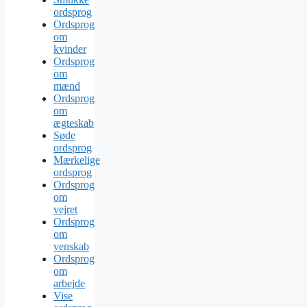
ordsprog
Ordsprog
om
kvinder
Ordsprog
om
mænd
Ordsprog
om
ægteskab
Søde
ordsprog
Mærkelige
ordsprog
Ordsprog
om
vejret
Ordsprog
om
venskab
Ordsprog
om
arbejde
Vise