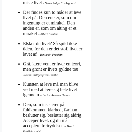
miste livet
– Søren Aabye Kierkegaard
Der findes kun to måder at leve
livet på. Den ene er, som om
ingenting er et mirakel. Den
anden er, som om alting er et
mirakel
– Albert Einstein
Elsker du livet? Så spild ikke
tiden, for den er det stof, livet er
lavet af
– Benjamin Franklin
Grå, kære ven, er hver en teori,
men grønt er livets gyldne træ
–
Johann Wolfgang von Goethe
Kunsten at leve må man blive
ved med at lære sig hele livet
igennem
– Lucius Annaeus Seneca
Den, som insisterer på
fuldkommen klarhed, før han
beslutter sig, beslutter sig aldrig.
Acceper livet, og du må
acceptere fortrydelsen
– Henri
Frédéric Amiel