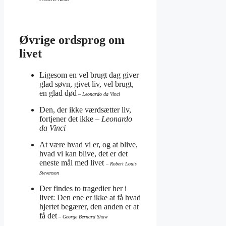
Øvrige ordsprog om
livet
Ligesom en vel brugt dag giver
glad søvn, givet liv, vel brugt,
en glad død
– Leonardo da Vinci
Den, der ikke værdsætter liv,
fortjener det ikke
– Leonardo
da Vinci
At være hvad vi er, og at blive,
hvad vi kan blive, det er det
eneste mål med livet
– Robert Louis
Stevenson
Der findes to tragedier her i
livet: Den ene er ikke at få hvad
hjertet begærer, den anden er at
få det
– George Bernard Shaw