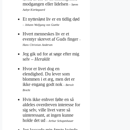
modgangen eller lidelsen
– Søren
Aabye Kierkegaard
Et nyttesløst liv er en tidlig død
– Johann Wolfgang von Goethe
Hvert menneskes liv er et
eventyr skrevet af Guds finger
–
Hans Christian Andersen
Jeg gik ud for at søge efter mig
selv
– Heraklit
Hvor er livet dog en
elendighed. Du lever som
blommen i et æg, men det er
ikke engang godt nok
– Bertolt
Brecht
Hvis ikke enhver følte en så
aldeles overdreven interesse for
sig selv, ville livet være så
uinteressant, at ingen kunne
holde det ud
– Arthur Schopenhauer
Jeg kyssede min første kvinde