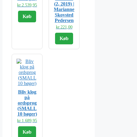
(2, 2019) |
kr.
2.539,95
Marianne
Skovsted
Køb
Pedersen
kr.
221,00
Køb
Bliv klog
på
ordsprog
(SMALL
10 bøger)
kr.
1.689,95
Køb