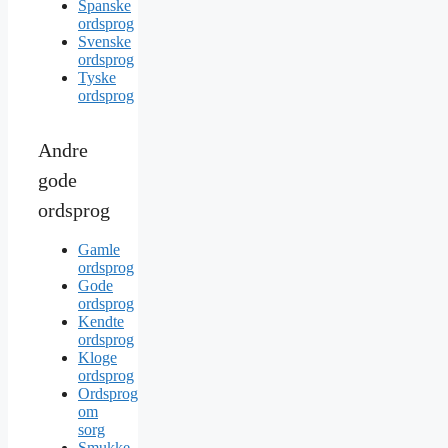
Spanske
ordsprog
Svenske
ordsprog
Tyske
ordsprog
Andre
gode
ordsprog
Gamle
ordsprog
Gode
ordsprog
Kendte
ordsprog
Kloge
ordsprog
Ordsprog
om
sorg
Smukke