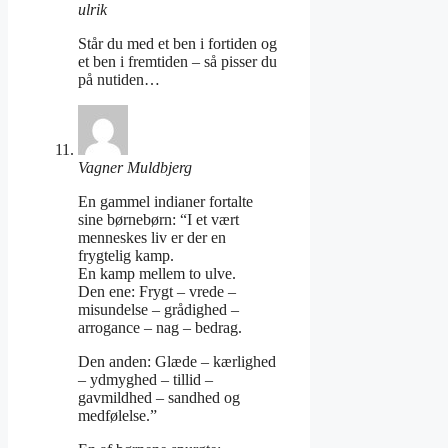
ulrik
Står du med et ben i fortiden og
et ben i fremtiden – så pisser du
på nutiden…
Vagner Muldbjerg
En gammel indianer fortalte
sine børnebørn: “I et vært
menneskes liv er der en
frygtelig kamp.
En kamp mellem to ulve.
Den ene: Frygt – vrede –
misundelse – grådighed –
arrogance – nag – bedrag.
Den anden: Glæde – kærlighed
– ydmyghed – tillid –
gavmildhed – sandhed og
medfølelse.”