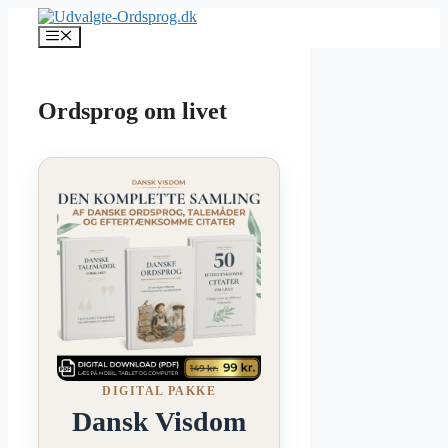
Hop
til
Menu
indhold
Ordsprog om livet
DIGITAL PAKKE
Dansk Visdom