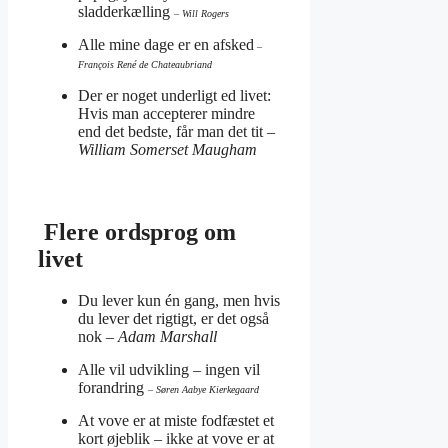
sladderkælling
– Will Rogers
Alle mine dage er en afsked
–
François René de Chateaubriand
Der er noget underligt ed livet:
Hvis man accepterer mindre
end det bedste, får man det tit
–
William Somerset Maugham
Flere ordsprog om
livet
Du lever kun én gang, men hvis
du lever det rigtigt, er det også
nok
– Adam Marshall
Alle vil udvikling – ingen vil
forandring
– Søren Aabye Kierkegaard
At vove er at miste fodfæstet et
kort øjeblik – ikke at vove er at