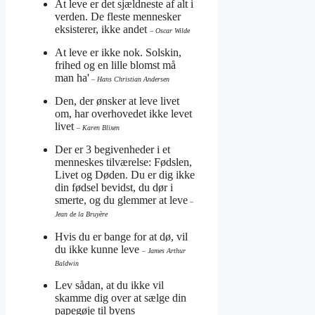
At leve er det sjældneste af alt i
verden. De fleste mennesker
eksisterer, ikke andet
– Oscar Wilde
At leve er ikke nok. Solskin,
frihed og en lille blomst må
man ha'
– Hans Christian Andersen
Den, der ønsker at leve livet
om, har overhovedet ikke levet
livet
– Karen Blixen
Der er 3 begivenheder i et
menneskes tilværelse: Fødslen,
Livet og Døden. Du er dig ikke
din fødsel bevidst, du dør i
smerte, og du glemmer at leve
–
Jean de la Bruyère
Hvis du er bange for at dø, vil
du ikke kunne leve
– James Arthur
Baldwin
Lev sådan, at du ikke vil
skamme dig over at sælge din
papegøje til byens