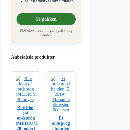
50 eftertænksomme citater
Se pakken
PDF-download · ingen fysisk bog
sendes
Anbefalede produkter
Bliv klog
på
ordsprog
Et
(MEDIUM
ordsprog
20 bøger)
i hånden