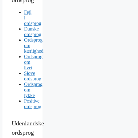
ordsprog
Fejl
i
ordsprog
Danske
ordsprog
Ordsprog
om
kærlighed
Ordsprog
om
livet
Sjove
ordsprog
Ordsprog
om
lykke
Positive
ordsprog
Udenlandske
ordsprog