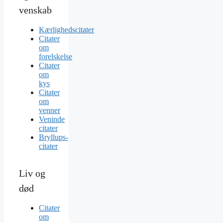
venskab
Kærlighedscitater
Citater
om
forelskelse
Citater
om
kys
Citater
om
venner
Veninde
citater
Bryllups-
citater
Liv og
død
Citater
om