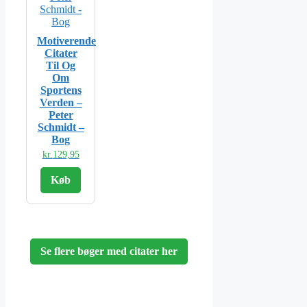
Motiverende
Citater
Til Og
Om
Sportens
Verden –
Peter
Schmidt –
Bog
kr.
129,95
Køb
Se flere bøger med citater her