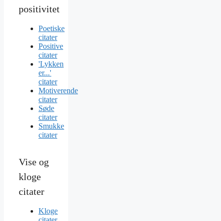
positivitet
Poetiske
citater
Positive
citater
'Lykken
er...'
citater
Motiverende
citater
Søde
citater
Smukke
citater
Vise og
kloge
citater
Kloge
citater