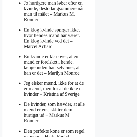
Jo hurtigere man løber efter en
kvinde, desto langsommere når
man til målet –
Markus M.
Ronner
En klog kvinde spørger ikke,
hvor hendes mand har været.
En klog kvinde ved det –
Marcel Achard
En kvinde er klar over, at en
mand er forelsket i hende,
længe inden han selv aner, at
han er det –
Marilyn Monroe
Jeg elsker mænd, ikke for at de
er mænd, men for at de ikke er
kvinder –
Kristina af Sverige
De kvinder, som hævder, at alle
mænd er ens, skifter dem
hurtigst ud –
Markus M.
Ronner
Den perfekte kone er som regel
naboens –
Harly Foged