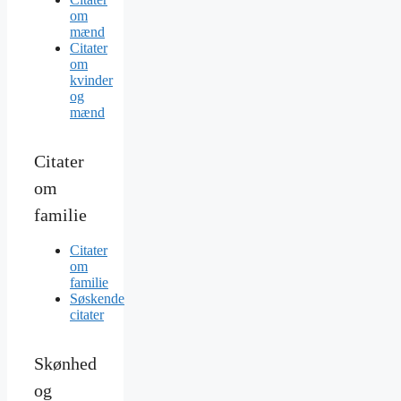
om
mænd
Citater
om
kvinder
og
mænd
Citater
om
familie
Citater
om
familie
Søskende
citater
Skønhed
og