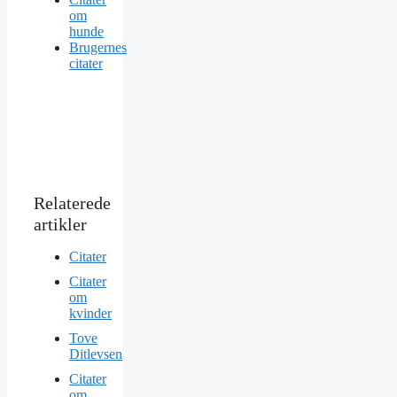
om
hunde
Brugernes
citater
Citater
Citater
om
kvinder
Tove
Ditlevsen
Citater
om