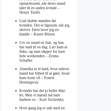
opmærksomt, når deres mand
taler til en anden kvinde –
Henry Torrès
Gud skabte manden før
kvinden. Det er ligesom, når jeg
skriver. Først laver jeg en
kladde –
Karen Blixen
Giv en mand en fisk, og han
har mad til en dag. Lær ham at
fiske, og man slipper for ham
hele weekenden –
Zenna
Schaffer
Amerika er et land, hvor enhver
mand har frihed til at gøre, hvad
hans kone vil –
Ernest
Hemingway
Kvinder har det jo heller ikke
let. Men vi mænd må bare
barbere os –
Kurt Tucholsky
Hver gang jeg er ude med en