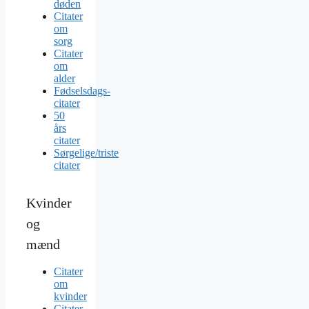
døden
Citater
om
sorg
Citater
om
alder
Fødselsdags-
citater
50
års
citater
Sørgelige/triste
citater
Kvinder
og
mænd
Citater
om
kvinder
Citater