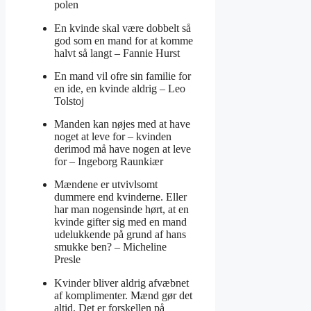
polen
En kvinde skal være dobbelt så
god som en mand for at komme
halvt så langt –
Fannie Hurst
En mand vil ofre sin familie for
en ide, en kvinde aldrig –
Leo
Tolstoj
Manden kan nøjes med at have
noget at leve for – kvinden
derimod må have nogen at leve
for –
Ingeborg Raunkiær
Mændene er utvivlsomt
dummere end kvinderne. Eller
har man nogensinde hørt, at en
kvinde gifter sig med en mand
udelukkende på grund af hans
smukke ben? –
Micheline
Presle
Kvinder bliver aldrig afvæbnet
af komplimenter. Mænd gør det
altid. Det er forskellen på