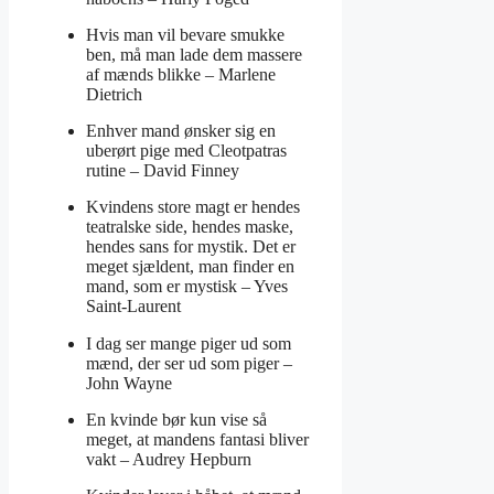
Hvis man vil bevare smukke
ben, må man lade dem massere
af mænds blikke –
Marlene
Dietrich
Enhver mand ønsker sig en
uberørt pige med Cleotpatras
rutine –
David Finney
Kvindens store magt er hendes
teatralske side, hendes maske,
hendes sans for mystik. Det er
meget sjældent, man finder en
mand, som er mystisk –
Yves
Saint-Laurent
I dag ser mange piger ud som
mænd, der ser ud som piger –
John Wayne
En kvinde bør kun vise så
meget, at mandens fantasi bliver
vakt –
Audrey Hepburn