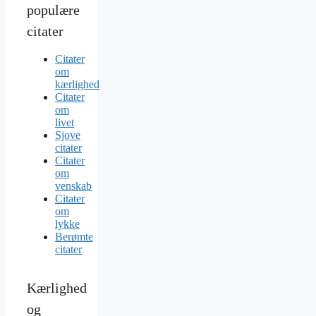
populære
citater
Citater
om
kærlighed
Citater
om
livet
Sjove
citater
Citater
om
venskab
Citater
om
lykke
Berømte
citater
Kærlighed
og