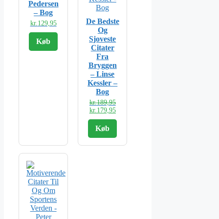
Pedersen
– Bog
De Bedste
kr.
129,95
Og
Sjoveste
Køb
Citater
Fra
Bryggen
– Linse
Kessler –
Bog
Den
kr.
189,95
oprindelige
Den
kr.
179,95
pris
aktuelle
var:
pris
Køb
kr.189,95.
er:
kr.179,95.