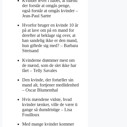
Kvinder lever i håbet, at mænd
der forstår at omgås penge,
også forstår at omgås kvinder –
Jean-Paul Sartre
Hvorfor bruger en kvinde 10 år
på at lave om på en mand for
derefter at beklage sig over, at
han sandelig ikke er den mand,
hun giftede sig med? –
Barbara
Streisand
Kvinderne drømmer mest om
de mænd, som de slet ikke har
fået –
Telly Savales
Den kvinde, der fortæller sin
mand alt, fortjener medlidenhed
–
Oscar Blumenthal
Hvis mændene vidste, hvad
kvinder tænker, ville de være ti
gange så dumdristige –
Lisa
Fouilloux
Med mange kvinder kommer