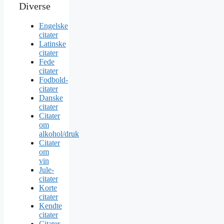
Diverse
Engelske
citater
Latinske
citater
Fede
citater
Fodbold-
citater
Danske
citater
Citater
om
alkohol/druk
Citater
om
vin
Jule-
citater
Korte
citater
Kendte
citater
Citater