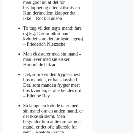
man godt ud af det før
brylluppet og efter skilsmissen.
Kun derimellem klapper det
ikke –
Rock Hudson
To ting vil den ægte mand: fare
og leg. Derfor attrår han
kvinder som det farligste legetøj
–
Friederich Nietzsche
Man eksisterer med sin mand –
man lever med sin elsker –
Honoré de balzac
Det, som kvinden frygter mest
hos manden, er hans tavshed.
Det, som manden frygter mest
hos kvinden, er alle hendes ord
–
Etienne Rey
Så længe en kvinde taler med
sin mand om en anden mand, er
det ikke så slemt. Men
begynder hun at tie om samme
mand, er det ofte allerede for
sent –
Anatole France