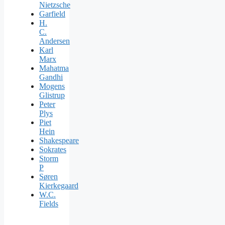
Nietzsche
Garfield
H.
C.
Andersen
Karl
Marx
Mahatma
Gandhi
Mogens
Glistrup
Peter
Plys
Piet
Hein
Shakespeare
Sokrates
Storm
P
Søren
Kierkegaard
W.C.
Fields