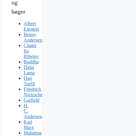
og
bøger
Albert
Einstein
Benny
Andersen
Citater
fra
Bibelen
Buddha
Dalai
Lama
Dan
Turèll
Friedrich
Nietzsche
Garfield
H.
C.
Andersen
Karl
Marx
Mahatma