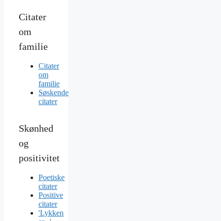
Citater
om
familie
Citater
om
familie
Søskende
citater
Skønhed
og
positivitet
Poetiske
citater
Positive
citater
'Lykken