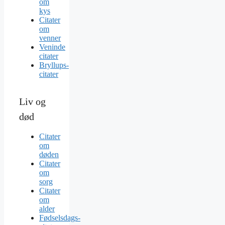
om
kys
Citater
om
venner
Veninde
citater
Bryllups-
citater
Liv og
død
Citater
om
døden
Citater
om
sorg
Citater
om
alder
Fødselsdags-