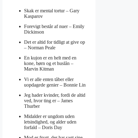
Skak er mental tortur –
Gary
Kasparov
Forevigt består af nuer –
Emily
Dickinson
Det er altid for tidligt at give op
–
Norman Peale
En kujon er en helt med en
kone, børn og et huslån –
Marvin Kitman
Vi er alle enten tåber eller
uopdagede genier –
Bonnie Lin
Jeg hader kvinder, fordi de altid
ved, hvor ting er –
James
Thurber
Midalder er ungdom uden
letsindighed, og alder uden
forfald –
Doris Day
Mod er frygt, der har sagt sine