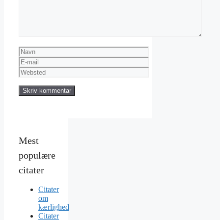
Navn
E-
mail
Websted
Mest
populære
citater
Citater
om
kærlighed
Citater