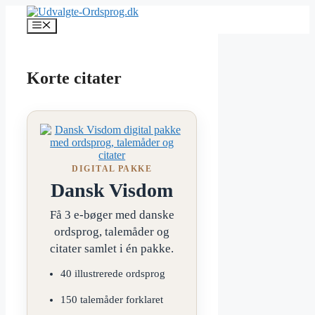
Hop
til
Menu
indhold
Korte citater
DIGITAL PAKKE
Dansk Visdom
Få 3 e-bøger med danske
ordsprog, talemåder og
citater samlet i én pakke.
40 illustrerede ordsprog
150 talemåder forklaret