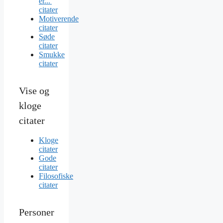
er...'
citater
Motiverende
citater
Søde
citater
Smukke
citater
Vise og
kloge
citater
Kloge
citater
Gode
citater
Filosofiske
citater
Personer