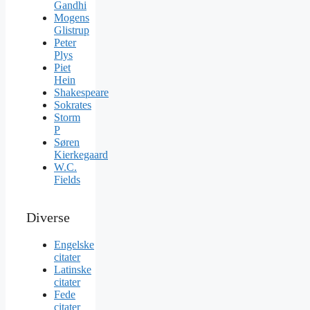
Gandhi
Mogens
Glistrup
Peter
Plys
Piet
Hein
Shakespeare
Sokrates
Storm
P
Søren
Kierkegaard
W.C.
Fields
Diverse
Engelske
citater
Latinske
citater
Fede
citater