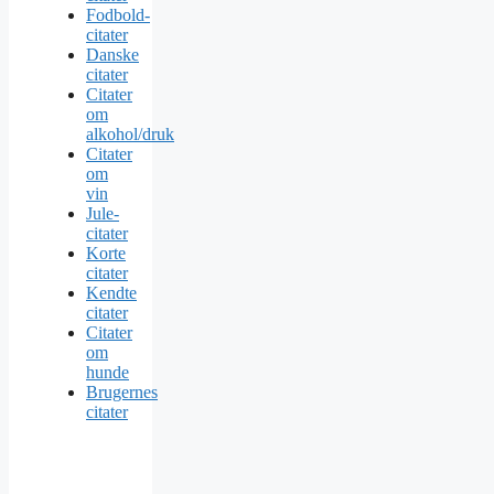
Fodbold-
citater
Danske
citater
Citater
om
alkohol/druk
Citater
om
vin
Jule-
citater
Korte
citater
Kendte
citater
Citater
om
hunde
Brugernes
citater