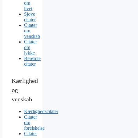
om
livet
Sjove
citater
Citater
om
venskab
Citater
om
lykke
Berømte
citater
Kærlighed
og
venskab
Kærlighedscitater
Citater
om
forelskelse
Citater