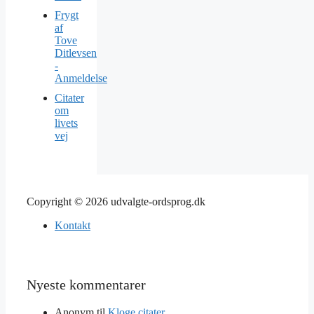
Frygt
af
Tove
Ditlevsen
-
Anmeldelse
Citater
om
livets
vej
Copyright © 2026 udvalgte-ordsprog.dk
Kontakt
Nyeste kommentarer
Anonym
til
Kloge citater