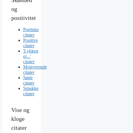
og
positivitet
Poetiske
citater
Positive
citater
'Lykken
er...'
citater
Motiverende
citater
Søde
citater
Smukke
citater
Vise og
kloge
citater