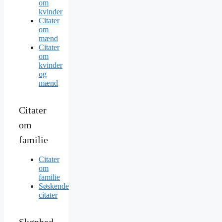
om
kvinder
Citater
om
mænd
Citater
om
kvinder
og
mænd
Citater
om
familie
Citater
om
familie
Søskende
citater
Skønhed