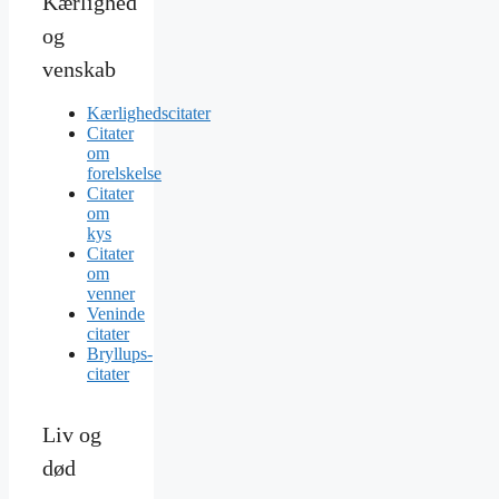
Kærlighed
og
venskab
Kærlighedscitater
Citater
om
forelskelse
Citater
om
kys
Citater
om
venner
Veninde
citater
Bryllups-
citater
Liv og
død