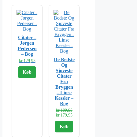
Citater –
Jørgen
Pedersen
– Bog
De Bedste
kr.
129,95
Og
Sjoveste
Køb
Citater
Fra
Bryggen
– Linse
Kessler –
Bog
Den
kr.
189,95
oprindelige
Den
kr.
179,95
pris
aktuelle
var:
pris
Køb
kr.189,95.
er:
kr.179,95.