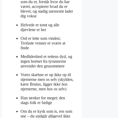
som du er, forstår hvor du har
været, accepterer hvad du er
blevet, og stadig nænsomt lader
dig vokse
Helvede er tomt og alle
djævlene er her
Ord er lette som vinden;
Trofaste venner er svære at
finde
Medlidenhed er rettens dyd, og
ingen bortset fra tyrannerne
anvender den grusommere
Vores skæbne er op ikke op til
stjernerne men os selv (skylden,
kære Brutus, ligger ikke hos
stjernerne, men hos os selv)
Han tænker for meget; den
slags folk er farlige
Om du er kysk som is, ren som
sne – du undgår alligevel ikke