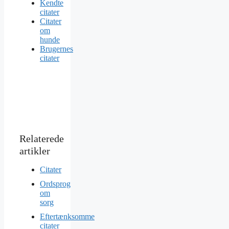
Kendte
citater
Citater
om
hunde
Brugernes
citater
Citater
Ordsprog
om
sorg
Eftertænksomme
citater