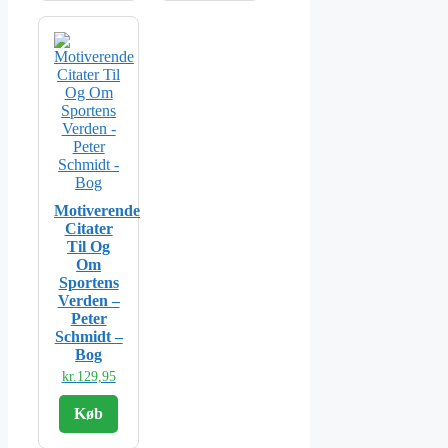
Motiverende
Citater
Til Og
Om
Sportens
Verden –
Peter
Schmidt –
Bog
kr.
129,95
Køb