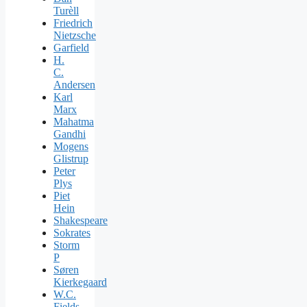
Turèll
Friedrich
Nietzsche
Garfield
H.
C.
Andersen
Karl
Marx
Mahatma
Gandhi
Mogens
Glistrup
Peter
Plys
Piet
Hein
Shakespeare
Sokrates
Storm
P
Søren
Kierkegaard
W.C.
Fields