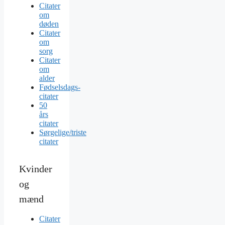
Citater
om
døden
Citater
om
sorg
Citater
om
alder
Fødselsdags-
citater
50
års
citater
Sørgelige/triste
citater
Kvinder
og
mænd
Citater