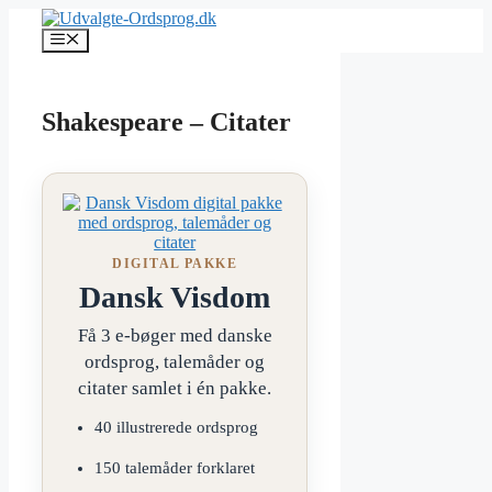
Hop
til
Menu
indhold
Shakespeare – Citater
DIGITAL PAKKE
Dansk Visdom
Få 3 e-bøger med danske
ordsprog, talemåder og
citater samlet i én pakke.
40 illustrerede ordsprog
150 talemåder forklaret