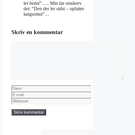
ler bedst”….. Min far omskrev
det: “Den der ler sidst – opfatter
langsomst”…
Skriv en kommentar
Kommentar
Navn
E-
mail
Websted