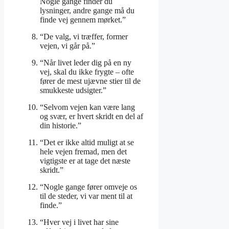
Nogle gange finder du
lysninger, andre gange må du
finde vej gennem mørket.”
“De valg, vi træffer, former
vejen, vi går på.”
“Når livet leder dig på en ny
vej, skal du ikke frygte – ofte
fører de mest ujævne stier til de
smukkeste udsigter.”
“Selvom vejen kan være lang
og svær, er hvert skridt en del af
din historie.”
“Det er ikke altid muligt at se
hele vejen fremad, men det
vigtigste er at tage det næste
skridt.”
“Nogle gange fører omveje os
til de steder, vi var ment til at
finde.”
“Hver vej i livet har sine