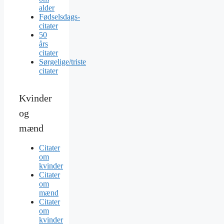
alder
Fødselsdags-
citater
50
års
citater
Sørgelige/triste
citater
Kvinder
og
mænd
Citater
om
kvinder
Citater
om
mænd
Citater
om
kvinder