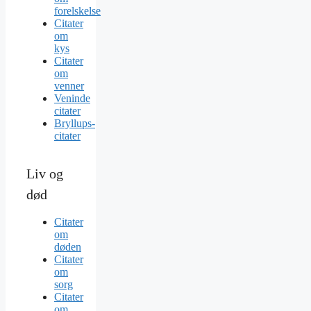
forelskelse
Citater
om
kys
Citater
om
venner
Veninde
citater
Bryllups-
citater
Liv og
død
Citater
om
døden
Citater
om
sorg
Citater
om