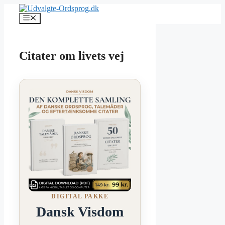
Hop
til
Menu
indhold
Citater om livets vej
DIGITAL PAKKE
Dansk Visdom