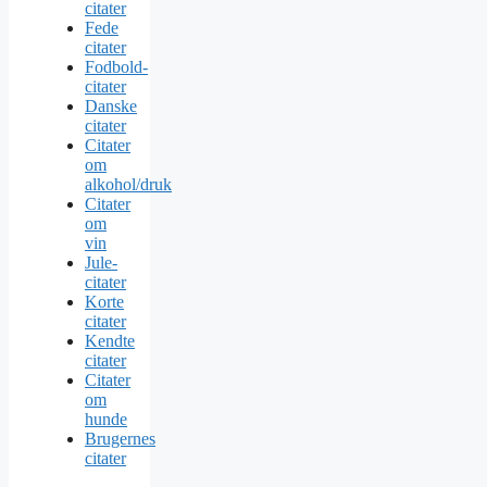
citater
Fede
citater
Fodbold-
citater
Danske
citater
Citater
om
alkohol/druk
Citater
om
vin
Jule-
citater
Korte
citater
Kendte
citater
Citater
om
hunde
Brugernes
citater