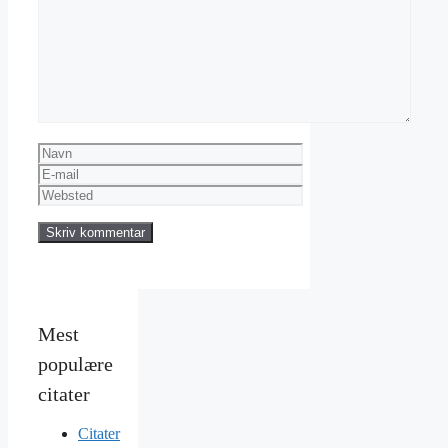
Kommentar
Navn
E-
mail
Websted
Mest
populære
citater
Citater