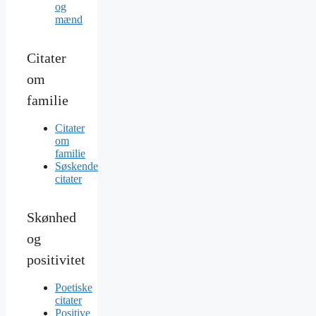
og
mænd
Citater
om
familie
Citater
om
familie
Søskende
citater
Skønhed
og
positivitet
Poetiske
citater
Positive