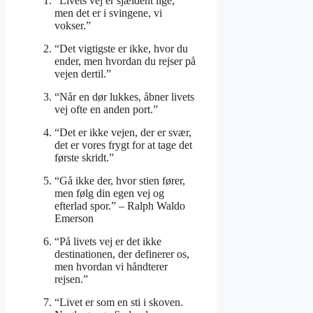
“Livets vej er sjældent lige,
men det er i svingene, vi
vokser.”
“Det vigtigste er ikke, hvor du
ender, men hvordan du rejser på
vejen dertil.”
“Når en dør lukkes, åbner livets
vej ofte en anden port.”
“Det er ikke vejen, der er svær,
det er vores frygt for at tage det
første skridt.”
“Gå ikke der, hvor stien fører,
men følg din egen vej og
efterlad spor.” – Ralph Waldo
Emerson
“På livets vej er det ikke
destinationen, der definerer os,
men hvordan vi håndterer
rejsen.”
“Livet er som en sti i skoven.