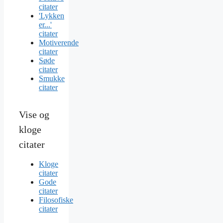
citater
'Lykken
er...'
citater
Motiverende
citater
Søde
citater
Smukke
citater
Vise og
kloge
citater
Kloge
citater
Gode
citater
Filosofiske
citater