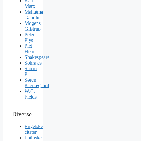
Karl
Marx
Mahatma
Gandhi
Mogens
Glistrup
Peter
Plys
Piet
Hein
Shakespeare
Sokrates
Storm
P
Søren
Kierkegaard
W.C.
Fields
Diverse
Engelske
citater
Latinske