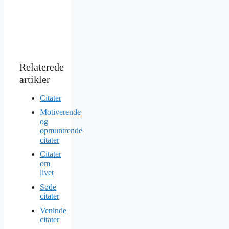
Citater
Motiverende
og
opmuntrende
citater
Citater
om
livet
Søde
citater
Veninde
citater