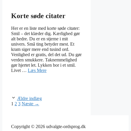
Korte søde citater
Her er en liste med korte søde citater:
Smil – det klæder dig. Kærlighed gør
alt bedre. Du er en stjerne i mit
univers. Små ting betyder mest. Et
kram siger mere end tusind ord.
Venlighed er gratis, del det ud. Du gør
verden smukkere. Taknemmelighed
gør hjertet let. Lykken bor i et smil.
Livet …
Læs Mere
Ældre indlæg
Side
Side
Side
1
2
3
Næste
→
Copyright © 2026 udvalgte-ordsprog.dk