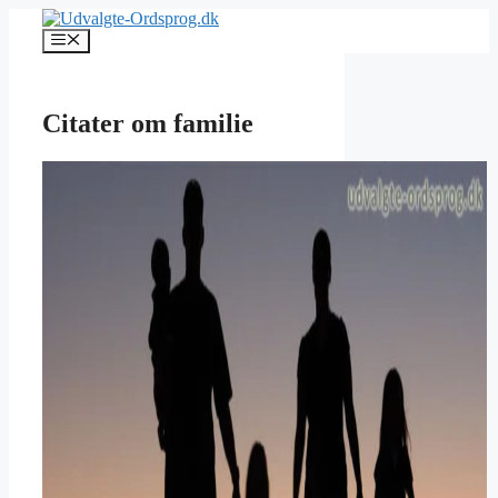
Hop
til
Menu
indhold
Citater om familie