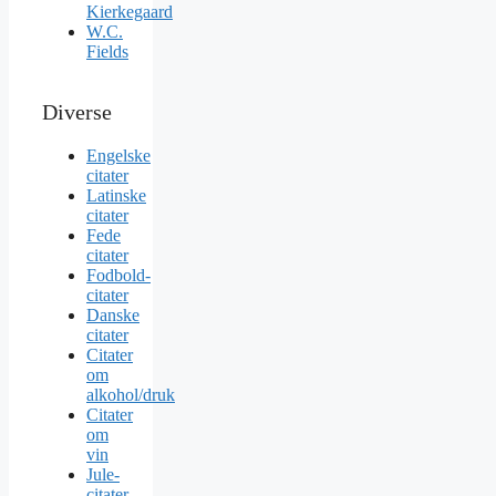
Kierkegaard
W.C.
Fields
Diverse
Engelske
citater
Latinske
citater
Fede
citater
Fodbold-
citater
Danske
citater
Citater
om
alkohol/druk
Citater
om
vin
Jule-
citater