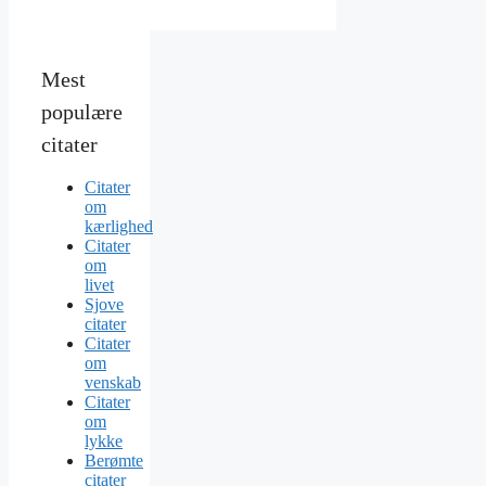
Mest
populære
citater
Citater
om
kærlighed
Citater
om
livet
Sjove
citater
Citater
om
venskab
Citater
om
lykke
Berømte
citater