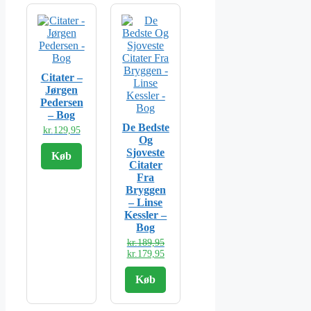
Citater –
Jørgen
Pedersen
– Bog
De Bedste
kr.
129,95
Og
Sjoveste
Køb
Citater
Fra
Bryggen
– Linse
Kessler –
Bog
Den
kr.
189,95
oprindelige
Den
kr.
179,95
pris
aktuelle
var:
pris
Køb
kr.189,95.
er:
kr.179,95.