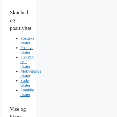
Skønhed
og
positivitet
Poetiske
citater
Positive
citater
'Lykken
er...'
citater
Motiverende
citater
Søde
citater
Smukke
citater
Vise og
kloge