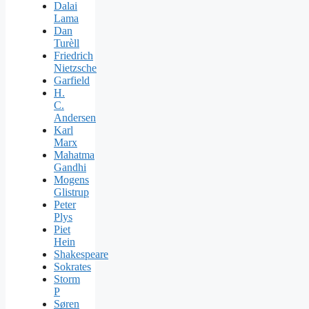
Dalai
Lama
Dan
Turèll
Friedrich
Nietzsche
Garfield
H.
C.
Andersen
Karl
Marx
Mahatma
Gandhi
Mogens
Glistrup
Peter
Plys
Piet
Hein
Shakespeare
Sokrates
Storm
P
Søren