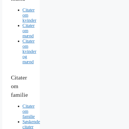
Citater
om
kvinder
Citater
om
mænd
Citater
om
kvinder
og
mænd
Citater
om
familie
Citater
om
familie
Søskende
citater