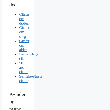
død
Citater
om
døden
Citater
om
sorg
Citater
om
alder
Fødselsdags-
citater
50
års
citater
Sørgelige/triste
citater
Kvinder
og
mænd