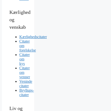
Kærlighed
og
venskab
Kærlighedscitater
Citater
om
forelskelse
Citater
om
kys
Citater
om
venner
Veninde
citater
Bryllups-
citater
Liv og