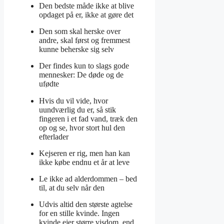
Den bedste måde ikke at blive
opdaget på er, ikke at gøre det
Den som skal herske over
andre, skal først og fremmest
kunne beherske sig selv
Der findes kun to slags gode
mennesker: De døde og de
ufødte
Hvis du vil vide, hvor
uundværlig du er, så stik
fingeren i et fad vand, træk den
op og se, hvor stort hul den
efterlader
Kejseren er rig, men han kan
ikke købe endnu et år at leve
Le ikke ad alderdommen – bed
til, at du selv når den
Udvis altid den største agtelse
for en stille kvinde. Ingen
kvinde ejer større visdom, end