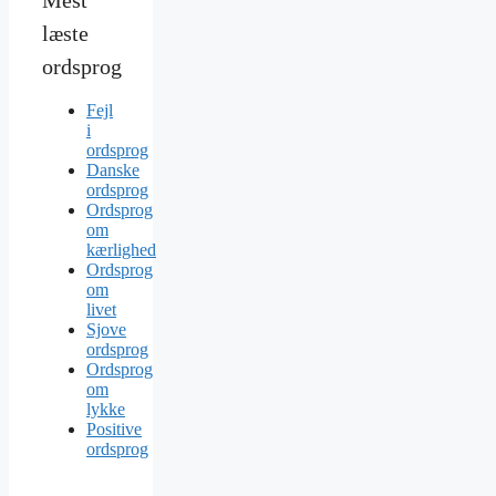
læste
ordsprog
Fejl
i
ordsprog
Danske
ordsprog
Ordsprog
om
kærlighed
Ordsprog
om
livet
Sjove
ordsprog
Ordsprog
om
lykke
Positive
ordsprog