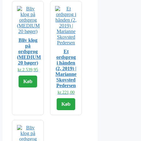
Bliv klog
på
ordsprog
Et
(MEDIUM
ordsprog
20 bøger)
i hånden
(2, 2019) |
kr.
2.539,95
Marianne
Skovsted
Køb
Pedersen
kr.
221,00
Køb