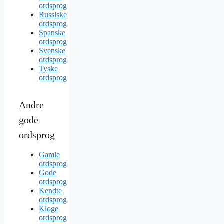
ordsprog
Russiske
ordsprog
Spanske
ordsprog
Svenske
ordsprog
Tyske
ordsprog
Andre
gode
ordsprog
Gamle
ordsprog
Gode
ordsprog
Kendte
ordsprog
Kloge
ordsprog