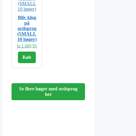
Bliv klog
på
ordsprog
(SMALL
10 bøger)
kr.
1.689,95
Køb
Se flere bøger med ordsprog
her