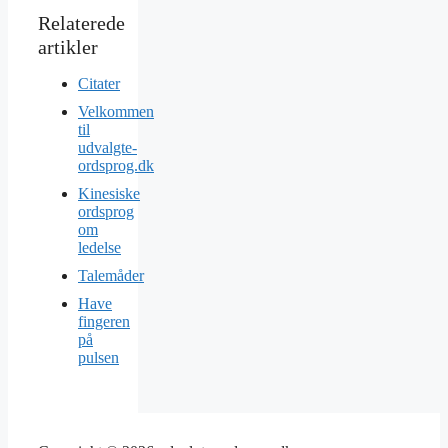
Citater
Velkommen
til
udvalgte-
ordsprog.dk
Kinesiske
ordsprog
om
ledelse
Talemåder
Have
fingeren
på
pulsen