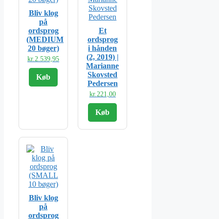
Bliv klog
på
ordsprog
Et
(MEDIUM
ordsprog
20 bøger)
i hånden
(2, 2019) |
kr.
2.539,95
Marianne
Skovsted
Køb
Pedersen
kr.
221,00
Køb
Bliv klog
på
ordsprog