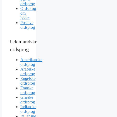
ordsprog
Ordsprog
om
lykke
Positive
ordsprog
Udenlandske
ordsprog
Amerikanske
ordsprog
Arabiske
ordsprog
Engelske
ordsprog
Franske
ordsprog
Græske
ordsprog
Indianske
ordsprog
Italienske