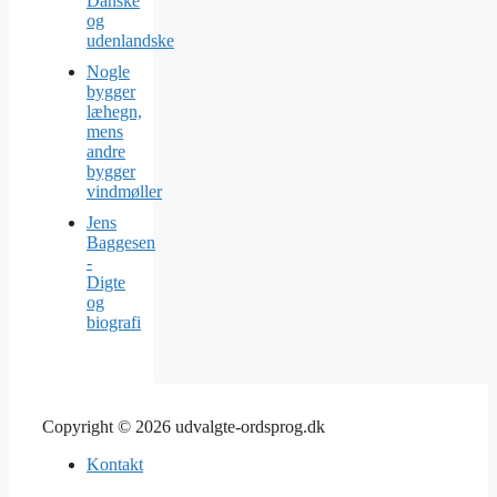
Danske
og
udenlandske
Nogle
bygger
læhegn,
mens
andre
bygger
vindmøller
Jens
Baggesen
-
Digte
og
biografi
Copyright © 2026 udvalgte-ordsprog.dk
Kontakt