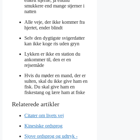
enkelt stjerne, ja endnu
smukkere end mange stjerner i
natten
Alle veje, der ikke kommer fra
hjertet, ender blindt
Selv den dygtigste svigerdatter
kan ikke koge ris uden gryn
Lykken er ikke en station du
ankommer til, den er en
rejsemåde
Hvis du møder en mand, der er
sulten, skal du ikke give ham en
fisk. Du skal give ham en
fiskestang og lære ham at fiske
Citater om livets vej
Kinesiske ordsprog
Sjove ordsprog og udtryk -