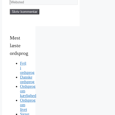
mail
Websted
Mest
læste
ordsprog
Fejl
i
ordsprog
Danske
ordsprog
Ordsprog
om
kærlighed
Ordsprog
om
livet
Sjove