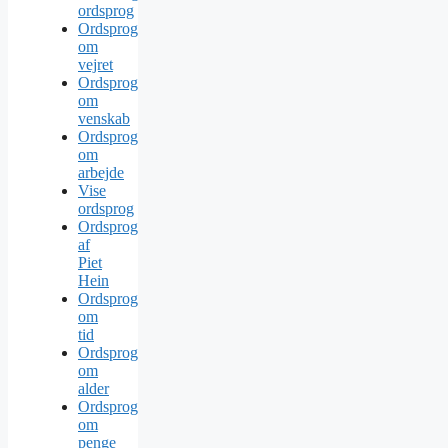
ordsprog
Ordsprog
om
vejret
Ordsprog
om
venskab
Ordsprog
om
arbejde
Vise
ordsprog
Ordsprog
af
Piet
Hein
Ordsprog
om
tid
Ordsprog
om
alder
Ordsprog
om
penge