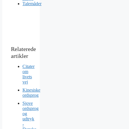
Talemåder
Citater
om
livets
vej
Kinesiske
ordsprog
Sjove
ordsprog
og
udtryk
-