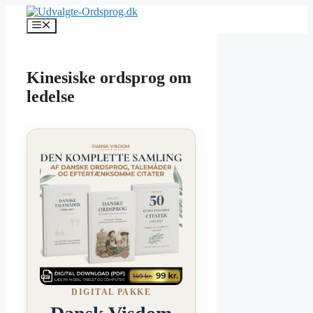
Hop
til
Menu
indhold
Kinesiske ordsprog om
ledelse
DIGITAL PAKKE