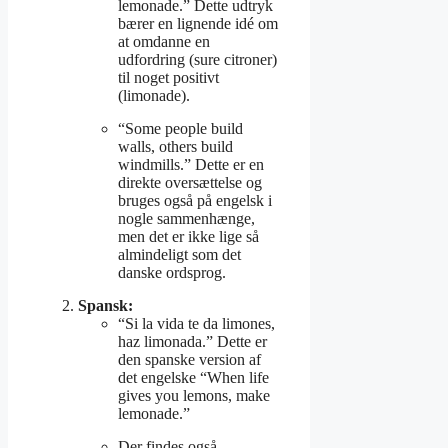
lemonade.” Dette udtryk
bærer en lignende idé om
at omdanne en
udfordring (sure citroner)
til noget positivt
(limonade).
“Some people build
walls, others build
windmills.” Dette er en
direkte oversættelse og
bruges også på engelsk i
nogle sammenhænge,
men det er ikke lige så
almindeligt som det
danske ordsprog.
Spansk:
“Si la vida te da limones,
haz limonada.” Dette er
den spanske version af
det engelske “When life
gives you lemons, make
lemonade.”
Der findes også