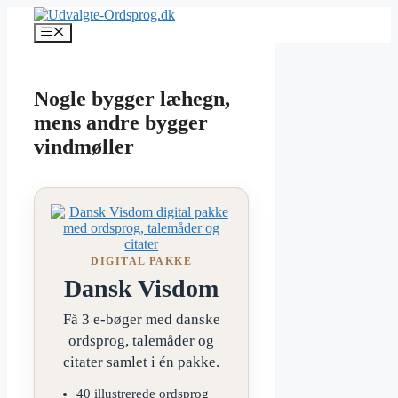
Hop
til
Menu
indhold
Nogle bygger læhegn,
mens andre bygger
vindmøller
DIGITAL PAKKE
Dansk Visdom
Få 3 e-bøger med danske
ordsprog, talemåder og
citater samlet i én pakke.
40 illustrerede ordsprog