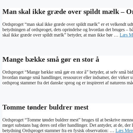
Man skal ikke græde over spildt mælk – O
Ordsproget “man skal ikke græde over spildt mælk” er et velkendt udt
betydningen af ordsproget, dets oprindelse og hvordan det bruges – 
skal ikke græde over spildt mælk” betyder, at man ikke bør …
Læs M
Mange bække små gør en stor å
Ordsproget “Mange bække små gør en stor å” betyder, at selv små bidr
hvordan mange små handlinger, ressourcer eller indsatser, der virker 
ordsprog stammer fra det danske sprog og er inspireret af naturens 
Tomme tønder buldrer mest
Ordsproget “Tomme tønder buldrer mest” bruges til at beskrive menne
meget substans bag deres ord eller handlinger. Det antyder, at de, der 
betydning Ordsproget stammer fra en fysisk observation: …
Læs Mer