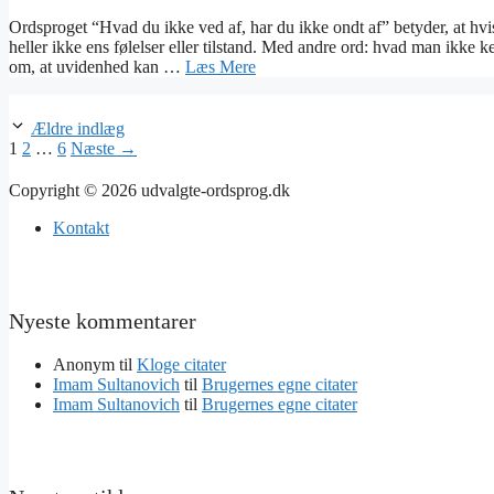
Ordsproget “Hvad du ikke ved af, har du ikke ondt af” betyder, at hvi
heller ikke ens følelser eller tilstand. Med andre ord: hvad man ikke 
om, at uvidenhed kan …
Læs Mere
Ældre indlæg
Side
Side
Side
1
2
…
6
Næste
→
Copyright © 2026 udvalgte-ordsprog.dk
Kontakt
Nyeste kommentarer
Anonym
til
Kloge citater
Imam Sultanovich
til
Brugernes egne citater
Imam Sultanovich
til
Brugernes egne citater