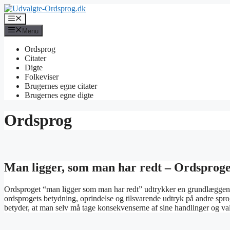
Hop
til
Menu
indhold
Menu
Ordsprog
Citater
Digte
Folkeviser
Brugernes egne citater
Brugernes egne digte
Ordsprog
Man ligger, som man har redt – Ordsproge
Ordsproget “man ligger som man har redt” udtrykker en grundlæggen
ordsprogets betydning, oprindelse og tilsvarende udtryk på andre sp
betyder, at man selv må tage konsekvenserne af sine handlinger og va