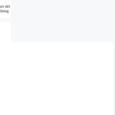
ker det
ldning