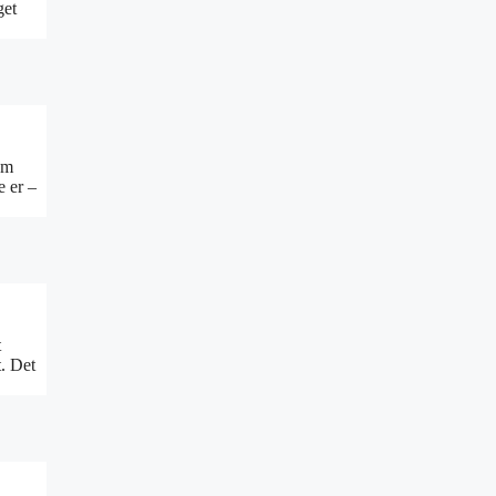
get
om
e er –
t
t. Det