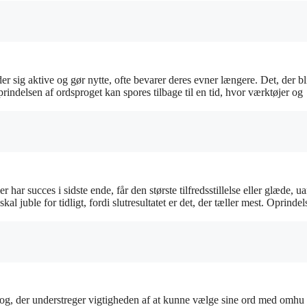
der sig aktive og gør nytte, ofte bevarer deres evner længere. Det, der bl
prindelsen af ordsproget kan spores tilbage til en tid, hvor værktøjer og
r har succes i sidste ende, får den største tilfredsstillelse eller glæde, u
al juble for tidligt, fordi slutresultatet er det, der tæller mest. Oprindel
rog, der understreger vigtigheden af at kunne vælge sine ord med omhu