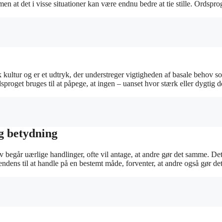
en at det i visse situationer kan være endnu bedre at tie stille. Ordspro
kultur og er et udtryk, der understreger vigtigheden af basale behov s
proget bruges til at påpege, at ingen – uanset hvor stærk eller dygtig d
g betydning
v begår uærlige handlinger, ofte vil antage, at andre gør det samme. De
ndens til at handle på en bestemt måde, forventer, at andre også gør de