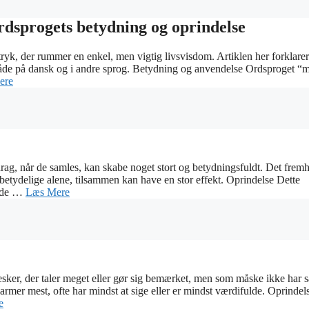
rdsprogets betydning og oprindelse
ryk, der rummer en enkel, men vigtig livsvisdom. Artiklen her forklarer
både på dansk og i andre sprog. Betydning og anvendelse Ordsproget “
ere
ag, når de samles, kan skabe noget stort og betydningsfuldt. Det frem
ubetydelige alene, tilsammen kan have en stor effekt. Oprindelse Dette
måde …
Læs Mere
sker, der taler meget eller gør sig bemærket, men som måske ikke har s
larmer mest, ofte har mindst at sige eller er mindst værdifulde. Oprindel
e