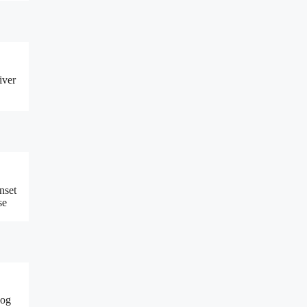
iver
anset
se
 og