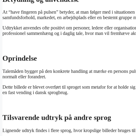
At “have fingeren på pulsen” betyder, at man følger med i situationen
samfundsforhold, markedet, en arbejdsplads eller en bestemt gruppe 
Udtrykket anvendes ofte positivt om personer, ledere eller organisati
professionel sammenhæng og i daglig tale, hvor man vil fremhæve akt
Oprindelse
Talemåden bygger på den konkrete handling at mærke en persons puls fo
normalt eller forandret.
Dette billede er blevet overført til sproget som metafor for at holde s
en fast vending i dansk sprogbrug.
Tilsvarende udtryk på andre sprog
Lignende udtryk findes i flere sprog, hvor kropslige billeder bruges t