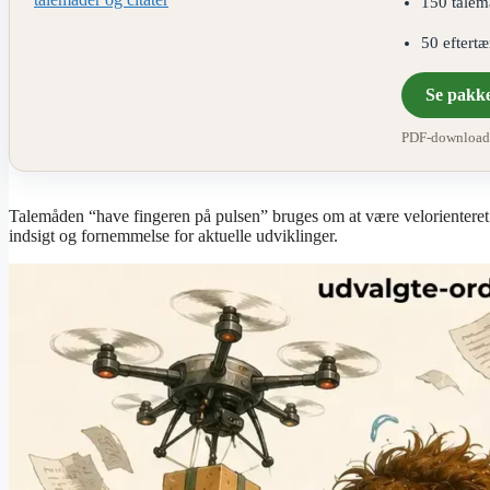
150 talem
50 eftert
Se pakk
PDF-download ·
Talemåden “have fingeren på pulsen” bruges om at være velorienteret 
indsigt og fornemmelse for aktuelle udviklinger.