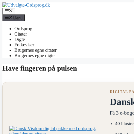
Hop
til
Menu
indhold
Menu
Ordsprog
Citater
Digte
Folkeviser
Brugernes egne citater
Brugernes egne digte
Have fingeren på pulsen
DIGITAL P
Dans
Få 3 e-bøge
40 illustr