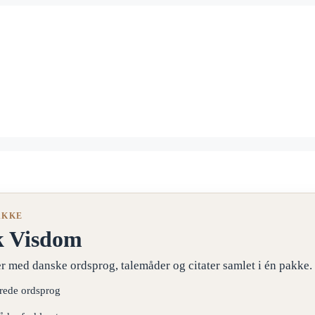
AKKE
k Visdom
r med danske ordsprog, talemåder og citater samlet i én pakke.
erede ordsprog