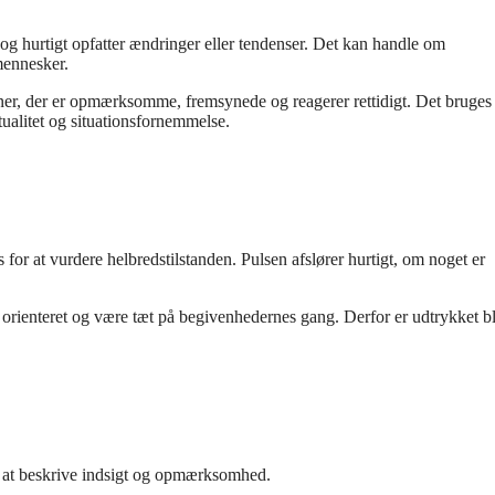
 og hurtigt opfatter ændringer eller tendenser. Det kan handle om
mennesker.
oner, der er opmærksomme, fremsynede og reagerer rettidigt. Det bruges
ualitet og situationsfornemmelse.
r at vurdere helbredstilstanden. Pulsen afslører hurtigt, om noget er
ig orienteret og være tæt på begivenhedernes gang. Derfor er udtrykket b
il at beskrive indsigt og opmærksomhed.