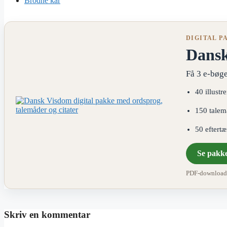
Brodne kar
DIGITAL P
Dans
Få 3 e-bøge
40 illustr
150 talem
50 eftert
Se pakk
PDF-download ·
Skriv en kommentar