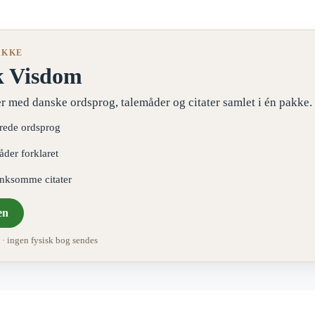
AKKE
k Visdom
r med danske ordsprog, talemåder og citater samlet i én pakke.
erede ordsprog
åder forklaret
ænksomme citater
en
 ingen fysisk bog sendes