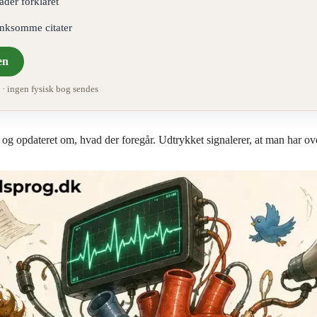
åder forklaret
ænksomme citater
en
 ingen fysisk bog sendes
og opdateret om, hvad der foregår. Udtrykket signalerer, at man har ove