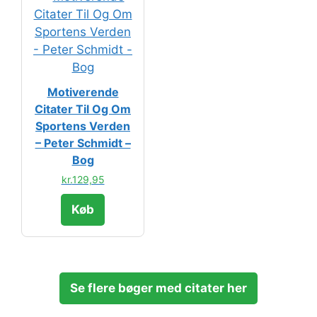
Motiverende
Citater Til Og Om
Sportens Verden
– Peter Schmidt –
Bog
kr.
129,95
Køb
Se flere bøger med citater her