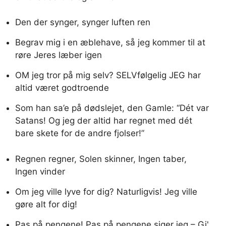
Den der synger, synger luften ren
Begrav mig i en æblehave, så jeg kommer til at
røre Jeres læber igen
OM jeg tror på mig selv? SELVfølgelig JEG har
altid været godtroende
Som han sa’e på dødslejet, den Gamle: “Dét var
Satans! Og jeg der altid har regnet med dét
bare skete for de andre fjolser!”
Regnen regner, Solen skinner, Ingen taber,
Ingen vinder
Om jeg ville lyve for dig? Naturligvis! Jeg ville
gøre alt for dig!
Pas på pengene! Pas på pengene siger jeg – Gi'