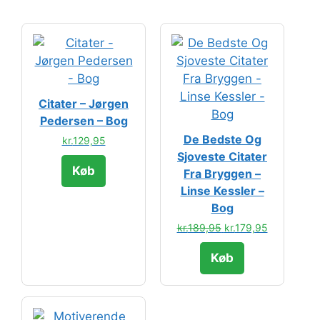
Citater – Jørgen
Pedersen – Bog
De Bedste Og
kr.
129,95
Sjoveste Citater
Køb
Fra Bryggen –
Linse Kessler –
Bog
Den
Den
kr.
189,95
kr.
179,95
oprindelige
aktuelle
Køb
pris
pris
var:
er:
kr.189,95.
kr.179,95.