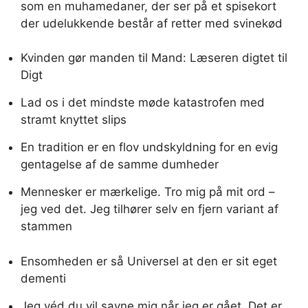
som en muhamedaner, der ser på et spisekort
der udelukkende består af retter med svinekød
Kvinden gør manden til Mand: Læseren digtet til
Digt
Lad os i det mindste møde katastrofen med
stramt knyttet slips
En tradition er en flov undskyldning for en evig
gentagelse af de samme dumheder
Mennesker er mærkelige. Tro mig på mit ord –
jeg ved det. Jeg tilhører selv en fjern variant af
stammen
Ensomheden er så Universel at den er sit eget
dementi
Jeg véd du vil savne mig når jeg er gået. Det er