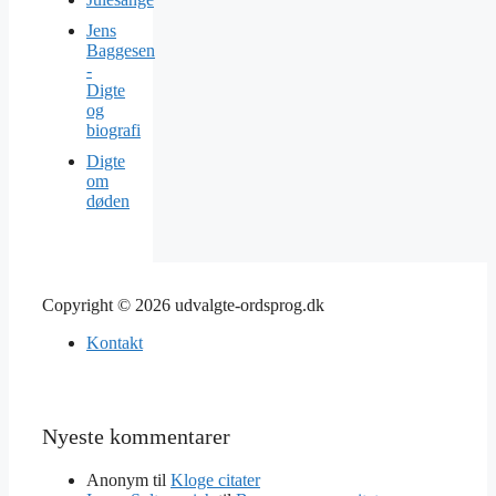
Jens
Baggesen
-
Digte
og
biografi
Digte
om
døden
Copyright © 2026 udvalgte-ordsprog.dk
Kontakt
Nyeste kommentarer
Anonym
til
Kloge citater