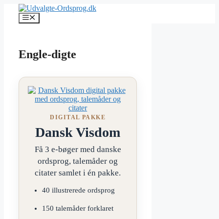
Hop
til
Menu
indhold
Engle-digte
DIGITAL PAKKE
Dansk Visdom
Få 3 e-bøger med danske
ordsprog, talemåder og
citater samlet i én pakke.
40 illustrerede ordsprog
150 talemåder forklaret