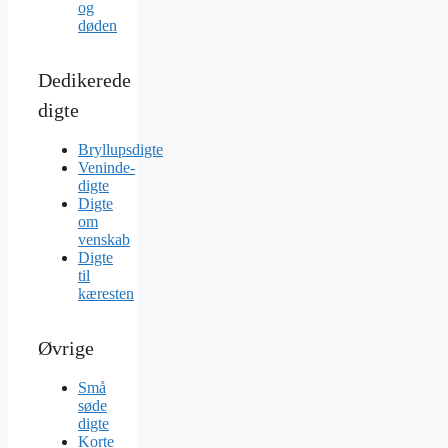
og
døden
Dedikerede
digte
Bryllupsdigte
Veninde-
digte
Digte
om
venskab
Digte
til
kæresten
Øvrige
Små
søde
digte
Korte