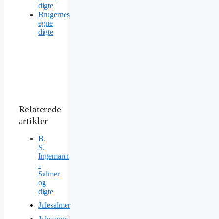
digte
Brugernes
egne
digte
B.
S.
Ingemann
-
Salmer
og
digte
Julesalmer
Julesange