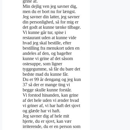
grine af.
Min dejlig ven jeg savner dig,
men du er bort nu for længst.
Jeg savner din latter, jeg savner
din personlighed, så for mig er
det godt at kunne tænke tilbage.
Vi kunne går tur, spise i
restaurant uden at kunne vide
hvad jeg skal bestille, efter
bestilling fra menukort uden en
andeles af den, og bagefter
kunne vi grine af det såsom
ostesuppe, som ligner
tyggegumme, så får du bare det
bedste mad du kunne får.
Du er 99 år dengang og jeg kun
37 så der er mange ting vi
begge skulle kunne forstår.
Vi forstod hinanden, kan grine
af det hele uden vi ænder hvad
vi griner af, vi har haft det sjovt
og glæde har vi haft.
Jeg savner dig af hele mit
hjerte, du er sjovt, kan vær
irriterende, du er en person som