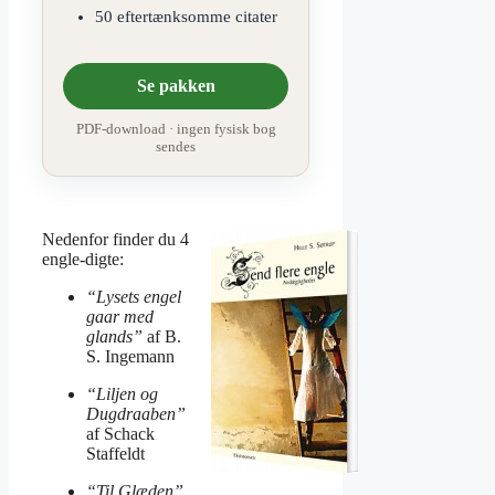
50 eftertænksomme citater
Se pakken
PDF-download · ingen fysisk bog
sendes
Nedenfor finder du 4
engle-digte:
“Lysets engel
gaar med
glands”
af B.
S. Ingemann
“Liljen og
Dugdraaben”
af Schack
Staffeldt
“Til Glæden”