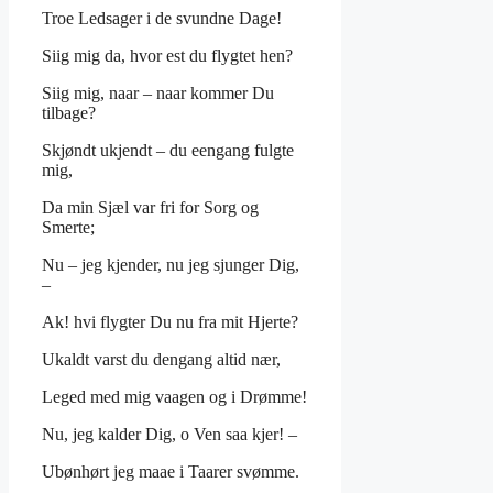
Troe Ledsager i de svundne Dage!
Siig mig da, hvor est du flygtet hen?
Siig mig, naar – naar kommer Du
tilbage?
Skjøndt ukjendt – du eengang fulgte
mig,
Da min Sjæl var fri for Sorg og
Smerte;
Nu – jeg kjender, nu jeg sjunger Dig,
–
Ak! hvi flygter Du nu fra mit Hjerte?
Ukaldt varst du dengang altid nær,
Leged med mig vaagen og i Drømme!
Nu, jeg kalder Dig, o Ven saa kjer! –
Ubønhørt jeg maae i Taarer svømme.