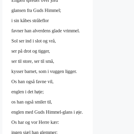
Englen spreder over jord
glansen fra Guds Himmel;
i sin kåbes stråleflor
favner han alverdens glade vrimmel.
Sol ser ind i slot og vrå,
ser på drot og tigger,
ser til store, ser til små,
kysser barnet, som i vuggen ligger.
Os han også favne vil,
englen i det høje;
os han også smiler til,
englen med Guds Himmel-glans i øje.
Os har og vor Herre kær:
ingen sjæl han glemmer;