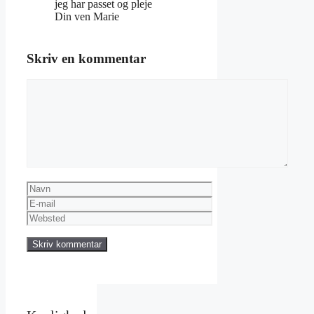
jeg har passet og pleje
Din ven Marie
Skriv en kommentar
Kommentar
Navn
E-
mail
Websted