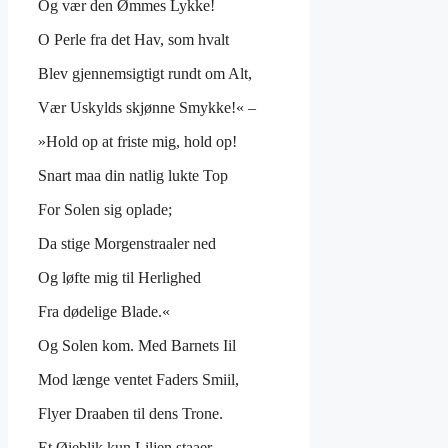
Og vær den Ømmes Lykke!
O Perle fra det Hav, som hvalt
Blev gjennemsigtigt rundt om Alt,
Vær Uskylds skjønne Smykke!« –
»Hold op at friste mig, hold op!
Snart maa din natlig lukte Top
For Solen sig oplade;
Da stige Morgenstraaler ned
Og løfte mig til Herlighed
Fra dødelige Blade.«
Og Solen kom. Med Barnets Iil
Mod længe ventet Faders Smiil,
Flyer Draaben til dens Trone.
Et Øieblik kun Liljen staaer,