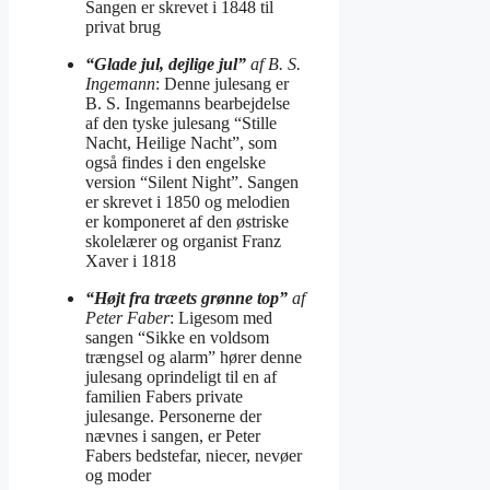
Sangen er skrevet i 1848 til
privat brug
“Glade jul, dejlige jul”
af B. S.
Ingemann
: Denne julesang er
B. S. Ingemanns bearbejdelse
af den tyske julesang “Stille
Nacht, Heilige Nacht”, som
også findes i den engelske
version “Silent Night”. Sangen
er skrevet i 1850 og melodien
er komponeret af den østriske
skolelærer og organist Franz
Xaver i 1818
“Højt fra træets grønne top”
af
Peter Faber
: Ligesom med
sangen “Sikke en voldsom
trængsel og alarm” hører denne
julesang oprindeligt til en af
familien Fabers private
julesange. Personerne der
nævnes i sangen, er Peter
Fabers bedstefar, niecer, nevøer
og moder