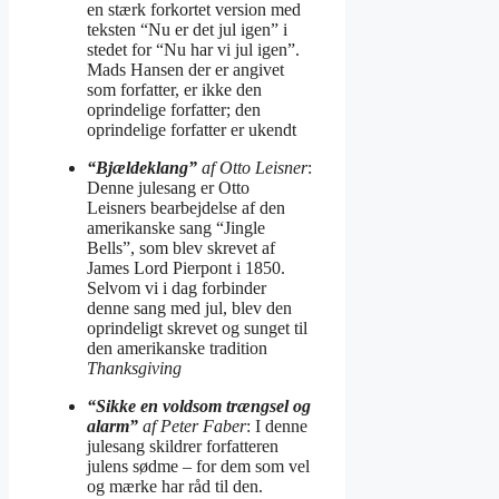
en stærk forkortet version med
teksten “Nu er det jul igen” i
stedet for “Nu har vi jul igen”.
Mads Hansen der er angivet
som forfatter, er ikke den
oprindelige forfatter; den
oprindelige forfatter er ukendt
“Bjældeklang”
af Otto Leisner
:
Denne julesang er Otto
Leisners bearbejdelse af den
amerikanske sang “Jingle
Bells”, som blev skrevet af
James Lord Pierpont i 1850.
Selvom vi i dag forbinder
denne sang med jul, blev den
oprindeligt skrevet og sunget til
den amerikanske tradition
Thanksgiving
“Sikke en voldsom trængsel og
alarm”
af Peter Faber
: I denne
julesang skildrer forfatteren
julens sødme – for dem som vel
og mærke har råd til den.