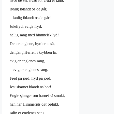
hvor de ser, hvad for Gud er kønt,
lønlig iblandt os de går,
– lønlig iblandt os de går!
Julefryd, evige fryd,
hellig sang med himmelsk lyd!
Det er englene, hyrderne så,
dengang Herren i krybben lå,
evig er englenes sang,
– evig er englenes sang.
Fred på jord, fryd på jord,
Jesusbarnet blandt os bor!
Engle sjunger om barnet så smukt,
han har Himmerigs dør oplukt,
salig er englenes sang,