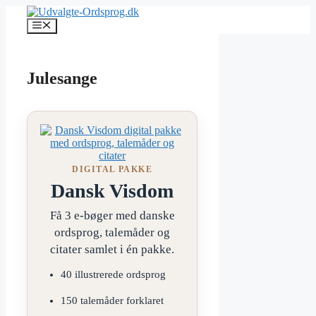
Hop
til
Menu
indhold
Julesange
DIGITAL PAKKE
Dansk Visdom
Få 3 e-bøger med danske
ordsprog, talemåder og
citater samlet i én pakke.
40 illustrerede ordsprog
150 talemåder forklaret