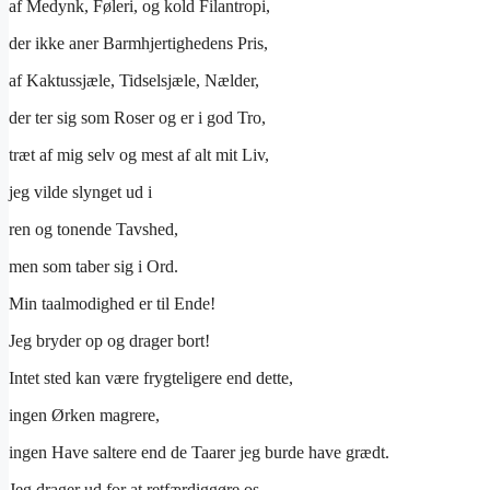
af Medynk, Føleri, og kold Filantropi,
der ikke aner Barmhjertighedens Pris,
af Kaktussjæle, Tidselsjæle, Nælder,
der ter sig som Roser og er i god Tro,
træt af mig selv og mest af alt mit Liv,
jeg vilde slynget ud i
ren og tonende Tavshed,
men som taber sig i Ord.
Min taalmodighed er til Ende!
Jeg bryder op og drager bort!
Intet sted kan være frygteligere end dette,
ingen Ørken magrere,
ingen Have saltere end de Taarer jeg burde have grædt.
Jeg drager ud for at retfærdiggøre os,