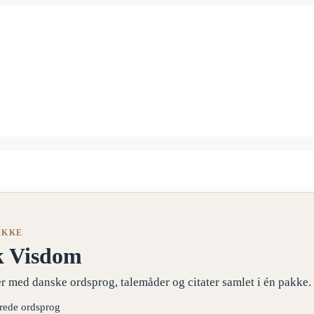
AKKE
k Visdom
r med danske ordsprog, talemåder og citater samlet i én pakke.
erede ordsprog