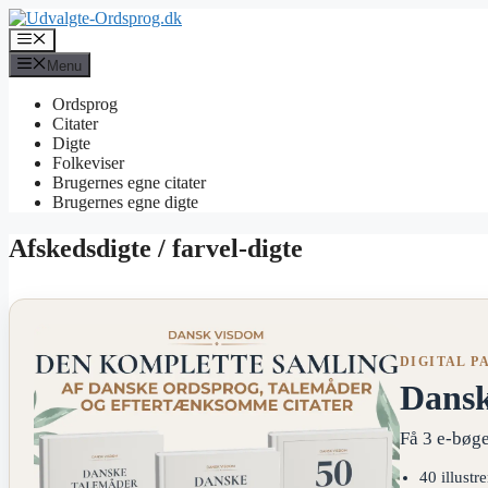
Hop
til
Menu
indhold
Menu
Ordsprog
Citater
Digte
Folkeviser
Brugernes egne citater
Brugernes egne digte
Afskedsdigte / farvel-digte
DIGITAL P
Dans
Få 3 e-bøge
40 illustr