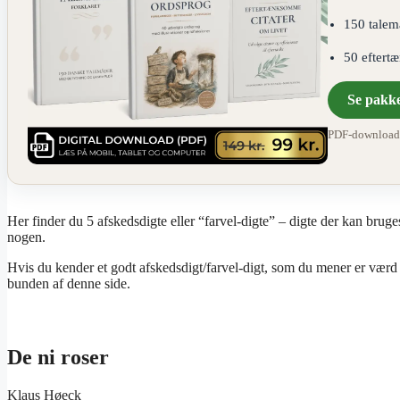
150 talem
50 eftert
Se pakk
PDF-download ·
Her finder du 5 afskedsdigte eller “farvel-digte” – digte der kan bruges ti
nogen.
Hvis du kender et godt afskedsdigt/farvel-digt, som du mener er værd
bunden af denne side.
De ni roser
Klaus Høeck