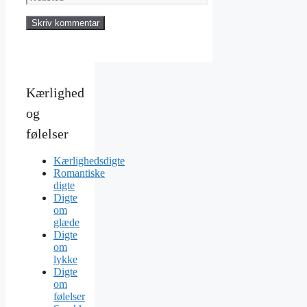
Kærlighed
og
følelser
Kærlighedsdigte
Romantiske
digte
Digte
om
glæde
Digte
om
lykke
Digte
om
følelser