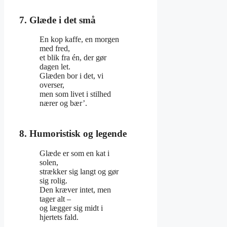
7. Glæde i det små
En kop kaffe, en morgen
med fred,
et blik fra én, der gør
dagen let.
Glæden bor i det, vi
overser,
men som livet i stilhed
nærer og bær’.
8. Humoristisk og legende
Glæde er som en kat i
solen,
strækker sig langt og gør
sig rolig.
Den kræver intet, men
tager alt –
og lægger sig midt i
hjertets fald.