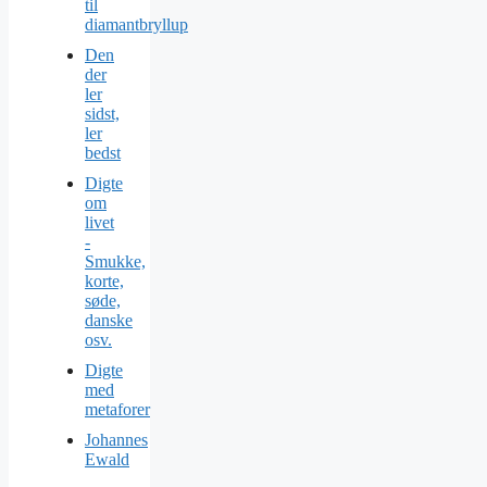
til
diamantbryllup
Den
der
ler
sidst,
ler
bedst
Digte
om
livet
-
Smukke,
korte,
søde,
danske
osv.
Digte
med
metaforer
Johannes
Ewald