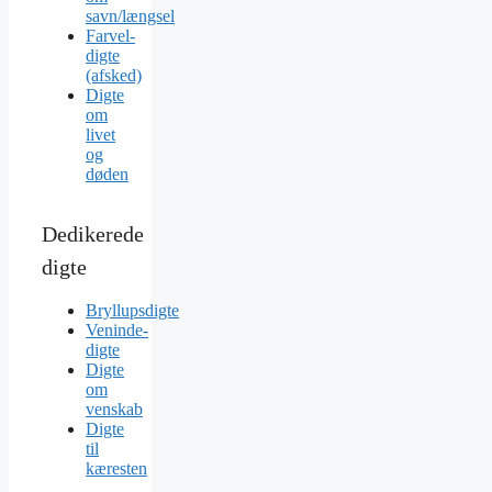
savn/længsel
Farvel-
digte
(afsked)
Digte
om
livet
og
døden
Dedikerede
digte
Bryllupsdigte
Veninde-
digte
Digte
om
venskab
Digte
til
kæresten