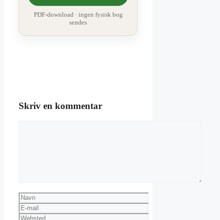
PDF-download · ingen fysisk bog
sendes
Skriv en kommentar
Kommentar
Navn
E-
mail
Websted