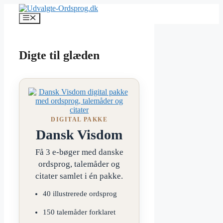
Hop
til
Menu
indhold
Digte til glæden
DIGITAL PAKKE
Dansk Visdom
Få 3 e-bøger med danske
ordsprog, talemåder og
citater samlet i én pakke.
40 illustrerede ordsprog
150 talemåder forklaret