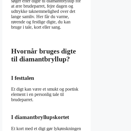
søger efter digte til diamantbryllup for
at ære brudeparret, fejre dagen og
udtrykke taknemmelighed over det
lange samliv. Her får du varme,
rørende og festlige digte, du kan
bruge i tale, kort eller sang.
Hvornår bruges digte
til diamantbryllup?
I festtalen
Et digt kan være et smukt og poetisk
element i en personlig tale til
brudeparret.
I diamantbryllupskortet
Et kort med et digt gør lykønskningen