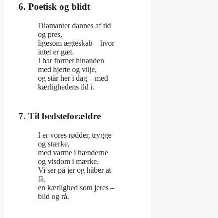
6. Poetisk og blidt
Diamanter dannes af tid
og pres,
ligesom ægteskab – hvor
intet er gæt.
I har formet hinanden
med hjerte og vilje,
og står her i dag – med
kærlighedens ild i.
7. Til bedsteforældre
I er vores rødder, trygge
og stærke,
med varme i hænderne
og visdom i mærke.
Vi ser på jer og håber at
få,
en kærlighed som jeres –
blid og rå.