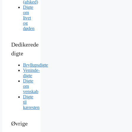
(afsked)
Digte
om
livet
og
døden
Dedikerede
digte
Bryllupsdigte
Veninde-
digte
Digte
om
venskab
Digte
til
kæresten
Øvrige