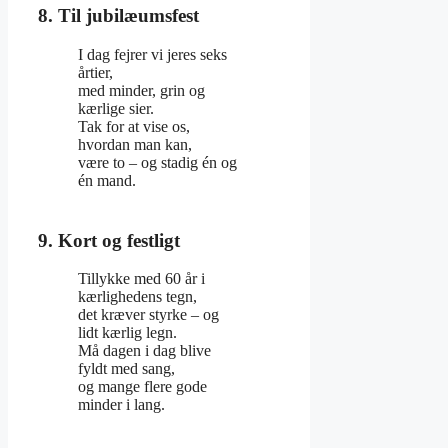
8. Til jubilæumsfest
I dag fejrer vi jeres seks
årtier,
med minder, grin og
kærlige sier.
Tak for at vise os,
hvordan man kan,
være to – og stadig én og
én mand.
9. Kort og festligt
Tillykke med 60 år i
kærlighedens tegn,
det kræver styrke – og
lidt kærlig legn.
Må dagen i dag blive
fyldt med sang,
og mange flere gode
minder i lang.