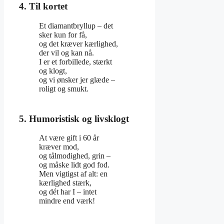
4. Til kortet
Et diamantbryllup – det
sker kun for få,
og det kræver kærlighed,
der vil og kan nå.
I er et forbillede, stærkt
og klogt,
og vi ønsker jer glæde –
roligt og smukt.
5. Humoristisk og livsklogt
At være gift i 60 år
kræver mod,
og tålmodighed, grin –
og måske lidt god fod.
Men vigtigst af alt: en
kærlighed stærk,
og dét har I – intet
mindre end værk!