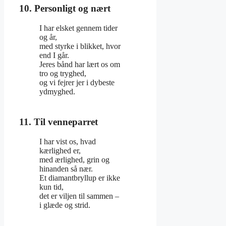
10. Personligt og nært
I har elsket gennem tider
og år,
med styrke i blikket, hvor
end I går.
Jeres bånd har lært os om
tro og tryghed,
og vi fejrer jer i dybeste
ydmyghed.
11. Til venneparret
I har vist os, hvad
kærlighed er,
med ærlighed, grin og
hinanden så nær.
Et diamantbryllup er ikke
kun tid,
det er viljen til sammen –
i glæde og strid.