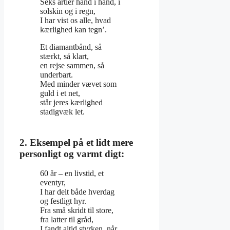
Seks årtier hånd i hånd, i
solskin og i regn,
I har vist os alle, hvad
kærlighed kan tegn’.
Et diamantbånd, så
stærkt, så klart,
en rejse sammen, så
underbart.
Med minder vævet som
guld i et net,
står jeres kærlighed
stadigvæk let.
2. Eksempel på et lidt mere
personligt og varmt digt:
60 år – en livstid, et
eventyr,
I har delt både hverdag
og festligt hyr.
Fra små skridt til store,
fra latter til gråd,
I fandt altid styrken, når