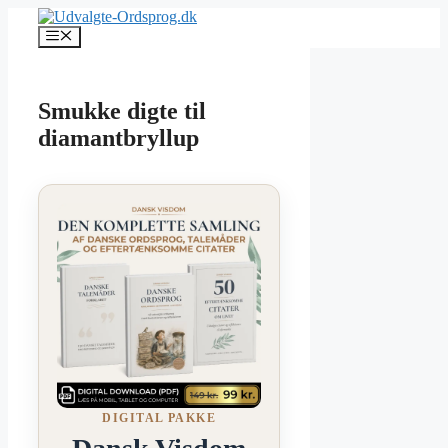
Hop
til
Menu
indhold
Smukke digte til
diamantbryllup
DIGITAL PAKKE