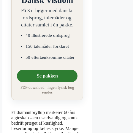
Dansk Visdom
Få 3 e-bøger med danske
ordsprog, talemåder og
citater samlet i én pakke.
40 illustrerede ordsprog
150 talemåder forklaret
50 eftertænksomme citater
Se pakken
PDF-download · ingen fysisk bog
sendes
Et diamantbryllup markerer 60 års
ægteskab – en usædvanlig og smuk
bedrift præget af kærlighed,
livserfaring og fælles styrke. Mange