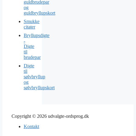
guldbrudepar
og
guldbryllupskort
Smukke
citater
Bryllupsdigte
-
Digte
til
brudepar
Digte
til
sølvbryllup
og
sølvbryllupskort
Copyright © 2026 udvalgte-ordsprog.dk
Kontakt