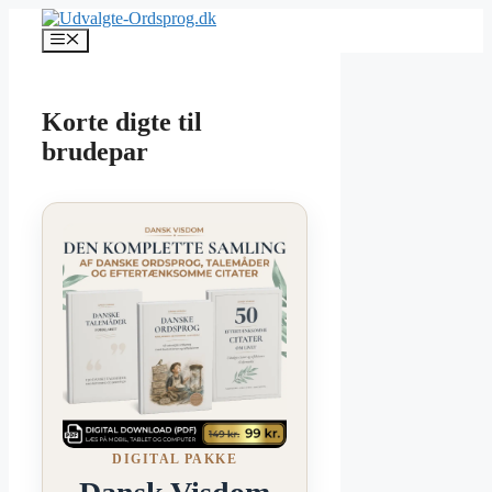
Hop
til
Menu
indhold
Korte digte til
brudepar
DIGITAL PAKKE