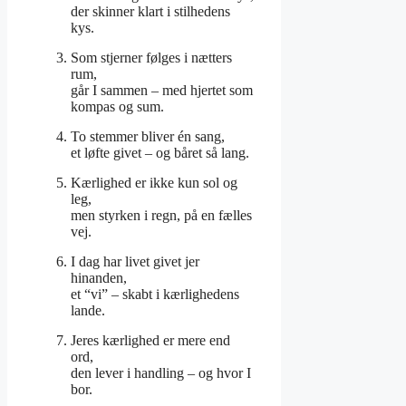
der skinner klart i stilhedens
kys.
Som stjerner følges i nætters
rum,
går I sammen – med hjertet som
kompas og sum.
To stemmer bliver én sang,
et løfte givet – og båret så lang.
Kærlighed er ikke kun sol og
leg,
men styrken i regn, på en fælles
vej.
I dag har livet givet jer
hinanden,
et “vi” – skabt i kærlighedens
lande.
Jeres kærlighed er mere end
ord,
den lever i handling – og hvor I
bor.