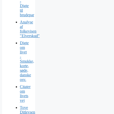
-
Digte
til
brudepar
Analyse
af
folkevisen
"Elverskud"
Digte
om
livet
-
Smukke,
korte,
søde,
danske
osv.
Citater
om
livets
vej
Tove
Ditlevsen