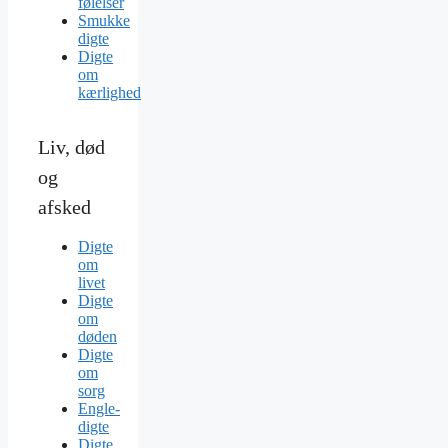
følelser
Smukke
digte
Digte
om
kærlighed
Liv, død
og
afsked
Digte
om
livet
Digte
om
døden
Digte
om
sorg
Engle-
digte
Digte