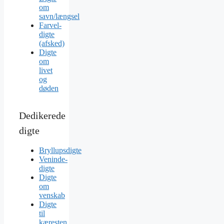
om
savn/længsel
Farvel-
digte
(afsked)
Digte
om
livet
og
døden
Dedikerede
digte
Bryllupsdigte
Veninde-
digte
Digte
om
venskab
Digte
til
kæresten