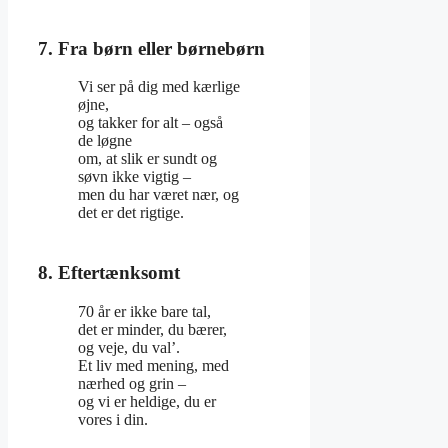
7. Fra børn eller børnebørn
Vi ser på dig med kærlige
øjne,
og takker for alt – også
de løgne
om, at slik er sundt og
søvn ikke vigtig –
men du har været nær, og
det er det rigtige.
8. Eftertænksomt
70 år er ikke bare tal,
det er minder, du bærer,
og veje, du val’.
Et liv med mening, med
nærhed og grin –
og vi er heldige, du er
vores i din.