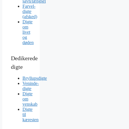
savn/længsel
Farvel-
digte
(afsked)
Digte
om
livet
og
døden
Dedikerede
digte
Bryllupsdigte
Veninde-
digte
Digte
om
venskab
Digte
til
kæresten