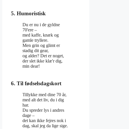
5. Humoristisk
Du er nu i de gyldne
70'ere –
med kaffe, knæk og
gamle tryllere.
Men grin og glimt er
stadig dit gear,
og alder? Det er noget,
der slet ikke klæ'r dig,
min dear!
6. Til fødselsdagskort
Tillykke med dine 70 år,
med alt det liv, du i dig
har.
Du spreder lys i andres
dage –
det kan ikke fejres nok i
dag, skal jeg da lige sige.