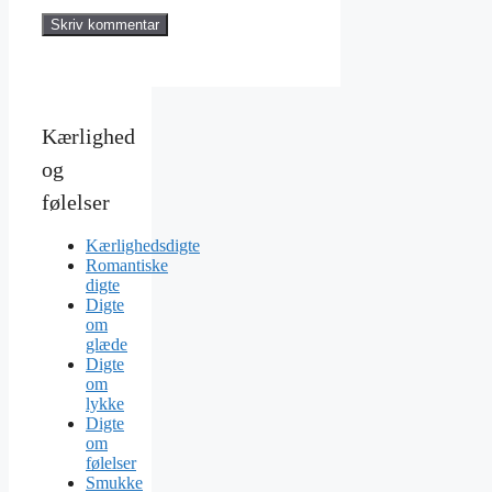
Kærlighed
og
følelser
Kærlighedsdigte
Romantiske
digte
Digte
om
glæde
Digte
om
lykke
Digte
om
følelser
Smukke