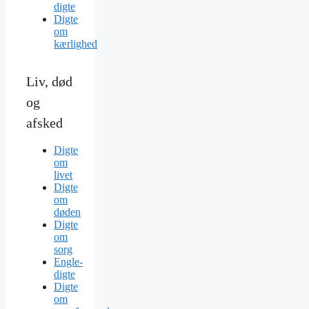
digte
Digte
om
kærlighed
Liv, død
og
afsked
Digte
om
livet
Digte
om
døden
Digte
om
sorg
Engle-
digte
Digte
om