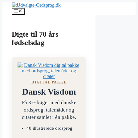
Hop
til
Menu
indhold
Digte til 70 års
fødselsdag
DIGITAL PAKKE
Dansk Visdom
Få 3 e-bøger med danske
ordsprog, talemåder og
citater samlet i én pakke.
40 illustrerede ordsprog