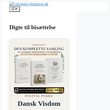
Hop
til
Menu
indhold
Digte til bisættelse
DIGITAL PAKKE
Dansk Visdom