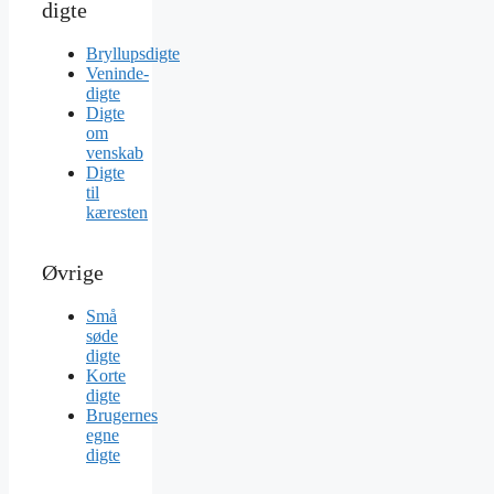
digte
Bryllupsdigte
Veninde-
digte
Digte
om
venskab
Digte
til
kæresten
Øvrige
Små
søde
digte
Korte
digte
Brugernes
egne
digte