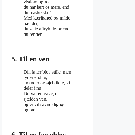
visdom og ro,
du har lært os mere, end
du måske sku’.
Med kærlighed og milde
hænder,
du satte aftryk, hvor end
du render.
5. Til en ven
Din latter blev stille, men
lyder endnu,
i minder og øjeblikke, vi
deler i nu.
Du var en gave, en
sjælden ven,
og vi vil savne dig igen
og igen.
6. Til en forælder