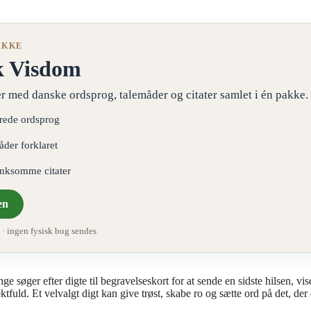
AKKE
k Visdom
r med danske ordsprog, talemåder og citater samlet i én pakke.
erede ordsprog
åder forklaret
ænksomme citater
en
 ingen fysisk bog sendes
 søger efter digte til begravelseskort for at sende en sidste hilsen, vis
fuld. Et velvalgt digt kan give trøst, skabe ro og sætte ord på det, der 