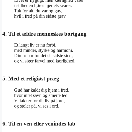
Livet er flygtigt, men kærlighed varer,
i stilheden høres hjertets svarer.
Tak for alt, du var og gav,
hvil i fred på din sidste grav.
4. Til et ældre menneskes bortgang
Et langt liv er nu forbi,
med minder, styrke og harmoni.
Din ro har fundet sit sidste sted,
og vi siger farvel med kærlighed.
5. Med et religiøst præg
Gud har kaldt dig hjem i fred,
hvor intet savn og smerte led.
Vi takker for dit liv på jord,
og stoler på, vi ses i ord.
6. Til en ven eller venindes tab