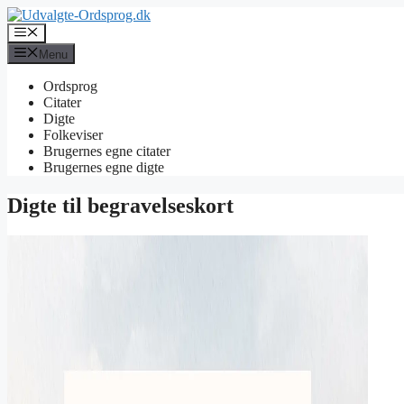
Hop
til
Menu
indhold
Menu
Ordsprog
Citater
Digte
Folkeviser
Brugernes egne citater
Brugernes egne digte
Digte til begravelseskort