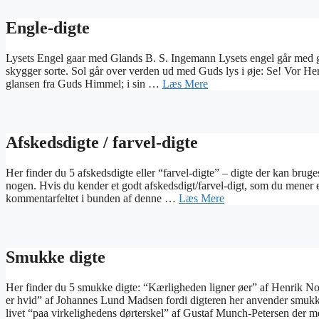
Engle-digte
Lysets Engel gaar med Glands B. S. Ingemann Lysets engel går med gl
skygger sorte. Sol går over verden ud med Guds lys i øje: Se! Vor Her
glansen fra Guds Himmel; i sin …
Læs Mere
Afskedsdigte / farvel-digte
Her finder du 5 afskedsdigte eller “farvel-digte” – digte der kan bruges ti
nogen. Hvis du kender et godt afskedsdigt/farvel-digt, som du mener 
kommentarfeltet i bunden af denne …
Læs Mere
Smukke digte
Her finder du 5 smukke digte: “Kærligheden ligner øer” af Henrik No
er hvid” af Johannes Lund Madsen fordi digteren her anvender smukke 
livet “paa virkelighedens dørterskel” af Gustaf Munch-Petersen der 