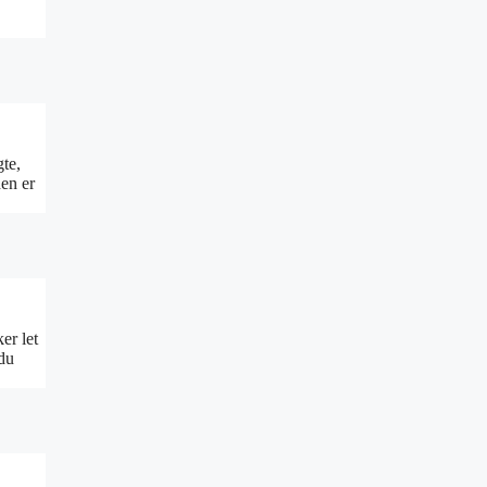
gte,
en er
er let
 du