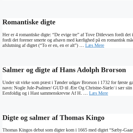
Romantiske digte
Her er 4 romantiske digte: “De evige tre” af Tove Ditlevsen fordi det
fordi det forener smerte og afsavn med kærlighed på en romantisk 
afslutning af digtet (“To er en, en er alt”) …
Læs Mere
Salmer og digte af Hans Adolph Brorson
Under sit virke som præst i Tønder udgav Brorson i 1732 for første ga
navn: Nogle Jule-Psalmer/ GUD til Ære Og Christne-Siæle/ i sær siin 
Eenfoldig og i Hast sammenskrevne Af H. …
Læs Mere
Digte og salmer af Thomas Kingo
Thomas Kingos debut som digter kom i 1665 med digtet “Sæby-Gaards