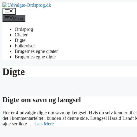
Hop
til
Menu
indhold
Menu
Ordsprog
Citater
Digte
Folkeviser
Brugernes egne citater
Brugernes egne digte
Digte
Digte om savn og længsel
Her er 4 udvalgte digte om savn og længsel. Hvis du selv kender til et
det i kommentarfeltet i bunden af denne side. Længsel Harald Landt 
øjne ser ikke …
Læs Mere