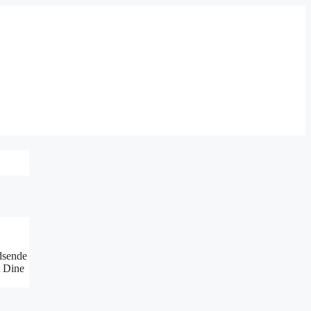
ndsende
t Dine