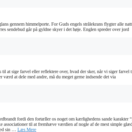
ans gennem himmelporte. For Guds engels strålekrans flygter alle nat
res sendebud går på gyldne skyer i det høje. Englen spreder over jord
l at sige farvel eller reflektere over, hvad der sker, når vi siger farvel t
er værd at dele med andre, må du meget gerne indsende det via
rdbrandt fordi den fortæller os noget om kærlighedens sande karakter 
associationer til at fremhæve værdien af nogle af de mest simple glæd
med sin …
Læs Mere