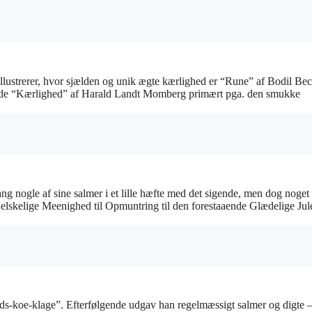
 illustrerer, hvor sjælden og unik ægte kærlighed er “Rune” af Bodil Be
måde “Kærlighed” af Harald Landt Momberg primært pga. den smukke
ng nogle af sine salmer i et lille hæfte med det sigende, men dog noget
elskelige Meenighed til Opmuntring til den forestaaende Glædelige Jul
-koe-klage”. Efterfølgende udgav han regelmæssigt salmer og digte 