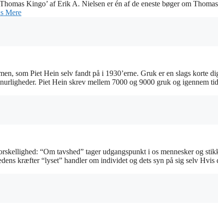
‘Thomas Kingo’ af Erik A. Nielsen er én af de eneste bøger om Thomas
s Mere
men, som Piet Hein selv fandt på i 1930’erne. Gruk er en slags korte di
finurligheder. Piet Hein skrev mellem 7000 og 9000 gruk og igennem tid
forskellighed: “Om tavshed” tager udgangspunkt i os mennesker og stikk
hedens kræfter “lyset” handler om individet og dets syn på sig selv Hvis