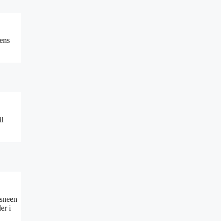
tens
il
“sneen
er i