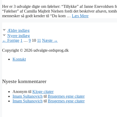
Her er 3 udvalgte digte om følelser: “Tillykke” af Janne Enevoldsen ford
“Følelser” af Camilla Majbrit Nielsen fordi det beskriver afsavn, tomh
mennesker så godt kender til “Du kom …
Læs Mere
Ældre indlæg
Nyere indlæg
Side
Side
Side
Side
←
Forrige
1
…
9
10
11
Næste
→
Copyright © 2026 udvalgte-ordsprog.dk
Kontakt
Nyeste kommentarer
Anonym
til
Kloge citater
Imam Sultanovich
til
Brugernes egne citater
Imam Sultanovich
til
Brugernes egne citater