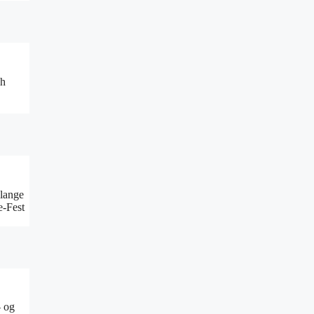
ch
 lange
e-Fest
– og