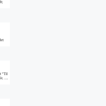
t;
det
 “Til
 St. …