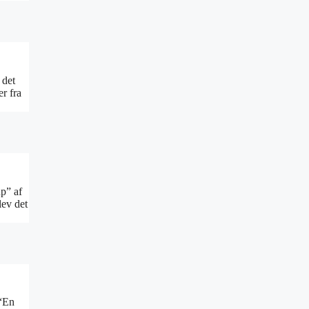
 det
r fra
up” af
lev det
 “En