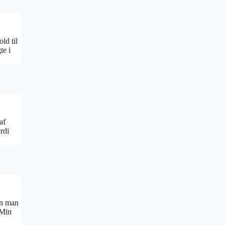
ld til
te i
af
rdi
an man
“Min