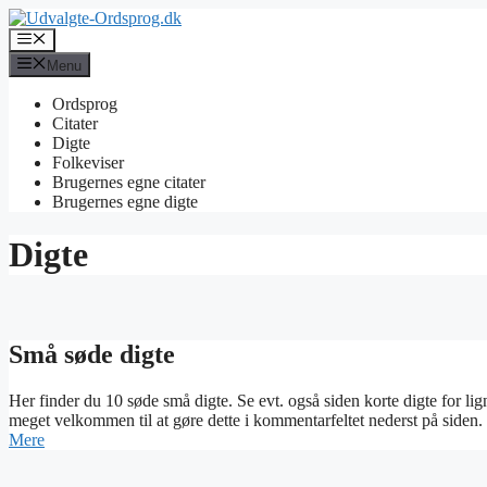
Hop
til
Menu
indhold
Menu
Ordsprog
Citater
Digte
Folkeviser
Brugernes egne citater
Brugernes egne digte
Digte
Små søde digte
Her finder du 10 søde små digte. Se evt. også siden korte digte for ligne
meget velkommen til at gøre dette i kommentarfeltet nederst på siden. 
Mere