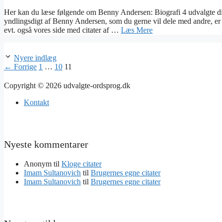
Her kan du læse følgende om Benny Andersen: Biografi 4 udvalgte d
yndlingsdigt af Benny Andersen, som du gerne vil dele med andre, er 
evt. også vores side med citater af …
Læs Mere
Nyere indlæg
Side
Side
Side
←
Forrige
1
…
10
11
Copyright © 2026 udvalgte-ordsprog.dk
Kontakt
Nyeste kommentarer
Anonym
til
Kloge citater
Imam Sultanovich
til
Brugernes egne citater
Imam Sultanovich
til
Brugernes egne citater