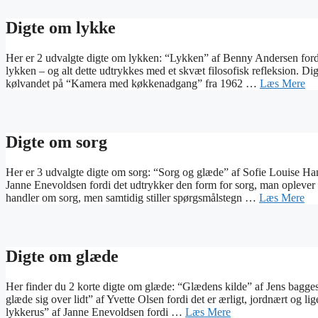
Digte om lykke
Her er 2 udvalgte digte om lykken: “Lykken” af Benny Andersen fordi di
lykken – og alt dette udtrykkes med et skvæt filosofisk refleksion. D
kølvandet på “Kamera med køkkenadgang” fra 1962 …
Læs Mere
Digte om sorg
Her er 3 udvalgte digte om sorg: “Sorg og glæde” af Sofie Louise H
Janne Enevoldsen fordi det udtrykker den form for sorg, man oplever 
handler om sorg, men samtidig stiller spørgsmålstegn …
Læs Mere
Digte om glæde
Her finder du 2 korte digte om glæde: “Glædens kilde” af Jens bagge
glæde sig over lidt” af Yvette Olsen fordi det er ærligt, jordnært og 
lykkerus” af Janne Enevoldsen fordi …
Læs Mere