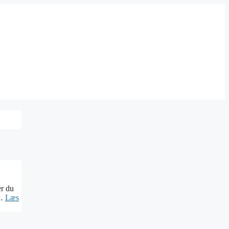
er du
 …
Læs