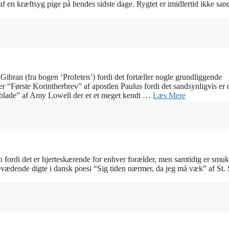
t af en kræftsyg pige på hendes sidste dage. Rygtet er imidlertid ikke sand
Gibran (fra bogen ‘Profeten’) fordi det fortæller nogle grundliggende
r “Første Korintherbrev” af apostlen Paulus fordi det sandsynligvis er 
Kronblade” af Amy Lowell der er et meget kendt …
Læs Mere
fordi det er hjerteskærende for enhver forælder, men samtidig er smukt
revædende digte i dansk poesi “Sig tiden nærmer, da jeg må væk” af St.