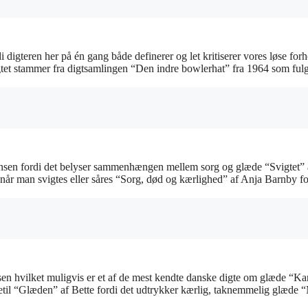
gteren her på én gang både definerer og let kritiserer vores løse forho
igtet stammer fra digtsamlingen “Den indre bowlerhat” fra 1964 som fulg
ansen fordi det belyser sammenhængen mellem sorg og glæde “Svigtet” 
når man svigtes eller såres “Sorg, død og kærlighed” af Anja Barnby fo
sen hvilket muligvis er et af de mest kendte danske digte om glæde “K
ligetil “Glæden” af Bette fordi det udtrykker kærlig, taknemmelig glæde 