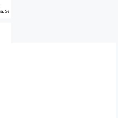
t
en. Se