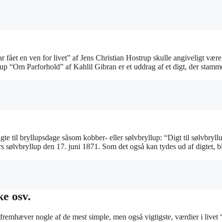
 fået en ven for livet” af Jens Christian Hostrup skulle angiveligt være
rup “Om Parforhold” af Kahlil Gibran er et uddrag af et digt, der stamme
gte til bryllupsdage såsom kobber- eller sølvbryllup: “Digt til sølvbryll
s sølvbryllup den 17. juni 1871. Som det også kan tydes ud af digtet, b
ke osv.
fremhæver nogle af de mest simple, men også vigtigste, værdier i livet