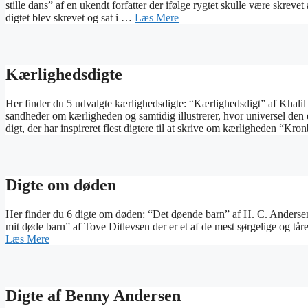
stille dans” af en ukendt forfatter der ifølge rygtet skulle være skreve
digtet blev skrevet og sat i …
Læs Mere
Kærlighedsdigte
Her finder du 5 udvalgte kærlighedsdigte: “Kærlighedsdigt” af Khalil 
sandheder om kærligheden og samtidig illustrerer, hvor universel den e
digt, der har inspireret flest digtere til at skrive om kærligheden “
Digte om døden
Her finder du 6 digte om døden: “Det døende barn” af H. C. Andersen 
mit døde barn” af Tove Ditlevsen der er et af de mest sørgelige og tå
Læs Mere
Digte af Benny Andersen