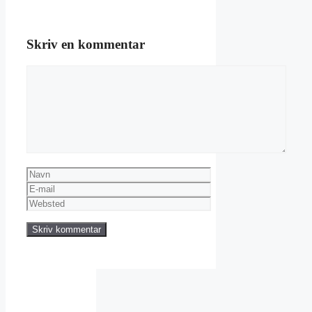
Skriv en kommentar
Kommentar
Navn
E-
mail
Websted