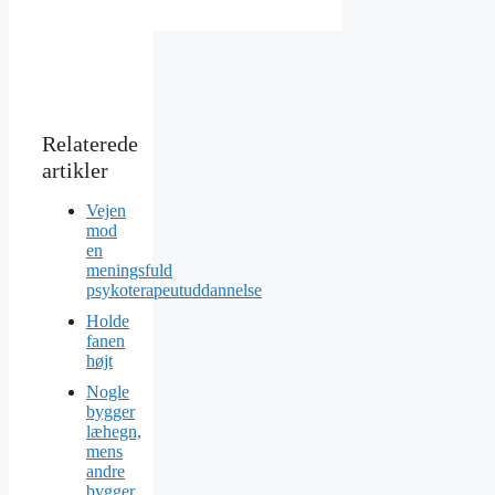
Vejen
mod
en
meningsfuld
psykoterapeutuddannelse
Holde
fanen
højt
Nogle
bygger
læhegn,
mens
andre
bygger