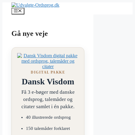
Hop
til
Menu
indhold
Gå nye veje
DIGITAL PAKKE
Dansk Visdom
Få 3 e-bøger med danske
ordsprog, talemåder og
citater samlet i én pakke.
40 illustrerede ordsprog
150 talemåder forklaret