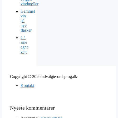
vindmøller
Gammel
vin
på
nye
flasker
Gå
sine
egne
veje
Copyright © 2026 udvalgte-ordsprog.dk
Kontakt
Nyeste kommentarer