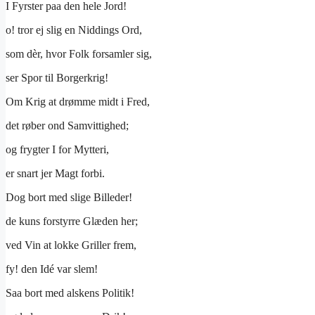
I Fyrster paa den hele Jord!
o! tror ej slig en Niddings Ord,
som dèr, hvor Folk forsamler sig,
ser Spor til Borgerkrig!
Om Krig at drømme midt i Fred,
det røber ond Samvittighed;
og frygter I for Mytteri,
er snart jer Magt forbi.
Dog bort med slige Billeder!
de kuns forstyrre Glæden her;
ved Vin at lokke Griller frem,
fy! den Idé var slem!
Saa bort med alskens Politik!