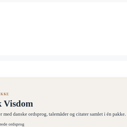
AKKE
k Visdom
r med danske ordsprog, talemåder og citater samlet i én pakke.
erede ordsprog