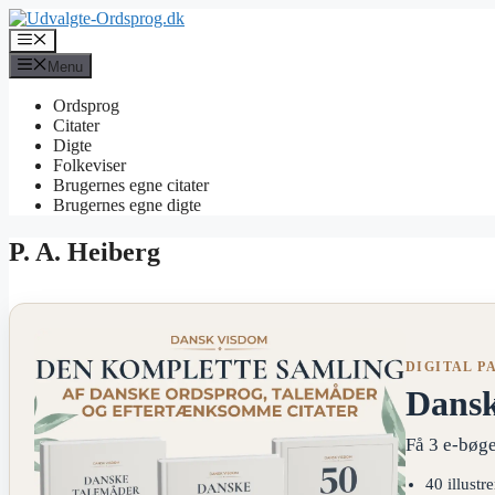
Hop
til
Menu
indhold
Menu
Ordsprog
Citater
Digte
Folkeviser
Brugernes egne citater
Brugernes egne digte
P. A. Heiberg
DIGITAL P
Dans
Få 3 e-bøge
40 illustr