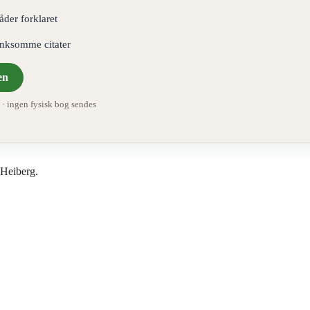
åder forklaret
ænksomme citater
en
 ingen fysisk bog sendes
 Heiberg.