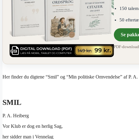
150 talem
50 eftert
Se pakk
PDF-download ·
Her finder du digtene “Smil” og “Min politiske Omvendelse” af P. A.
SMIL
P. A. Heiberg
Vor Klub er dog en herlig Sag,
her sidder man i Vennelag