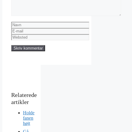
Navn
E-
mail
Websted
Holde
fanen
højt
Gå