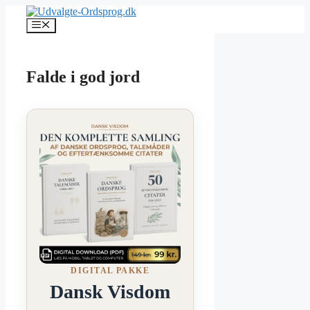
Hop
til
Menu
indhold
Falde i god jord
DIGITAL PAKKE
Dansk Visdom