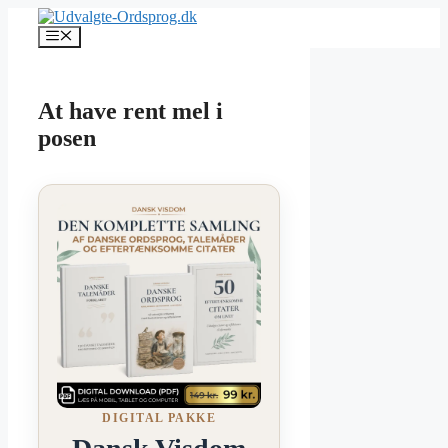
Hop
til
Menu
indhold
At have rent mel i
posen
DIGITAL PAKKE