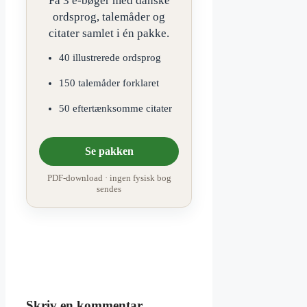
Få 3 e-bøger med danske
ordsprog, talemåder og
citater samlet i én pakke.
40 illustrerede ordsprog
150 talemåder forklaret
50 eftertænksomme citater
Se pakken
PDF-download · ingen fysisk bog
sendes
Skriv en kommentar