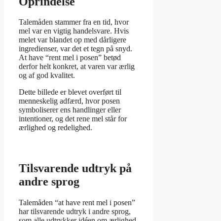
Oprindelse
Talemåden stammer fra en tid, hvor
mel var en vigtig handelsvare. Hvis
melet var blandet op med dårligere
ingredienser, var det et tegn på snyd.
At have “rent mel i posen” betød
derfor helt konkret, at varen var ærlig
og af god kvalitet.
Dette billede er blevet overført til
menneskelig adfærd, hvor posen
symboliserer ens handlinger eller
intentioner, og det rene mel står for
ærlighed og redelighed.
Tilsvarende udtryk på
andre sprog
Talemåden “at have rent mel i posen”
har tilsvarende udtryk i andre sprog,
som alle udtrykker idéen om ærlighed