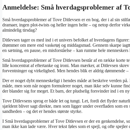
Anmeldelse: Små hverdagsproblemer af To
Små hverdagsproblemer af Tove Ditlevsen er en bog, der i al sin stilf
dramaer, ingen plot-twists og heller ingen helte – og netop derfor virk
almindelig tirsdag?
Ditlevsen tager os med ind i et univers befolket af hverdagens figure
drømmer om mere end vasketøj og middagsmad. Gennem skarpe iagttage
en sætning, en pause, en misforståelse – kan rumme hele menneskers l
Små hverdagsproblemer af Tove Ditlevsen består af en række korte tek
lille koncentrat af eftertanke og ironi. Man mærker, at Ditlevsen skrev
forventninger og virkelighed. Men hendes blik er aldrig dømmende – 
Der er noget dybt menneskeligt i hendes måde at beskrive verden på. M
måde, men som når nogen formulerer noget, man ikke selv kunne finde o
der blander sig for meget. Et barn, der pludselig forsvinder ind i en n
Tove Ditlevsens sprog er både let og tungt. Let, fordi det flyder naturl
sjældent bliver sagt direkte, men som ligger under overfladen som en
sandheden – og det er hendes største styrke.
I Små hverdagsproblemer af Tove Ditlevsen er der en genkendelse, som
man ikke kan lade være. Hver tekst føles som et spejl, og ofte spejler