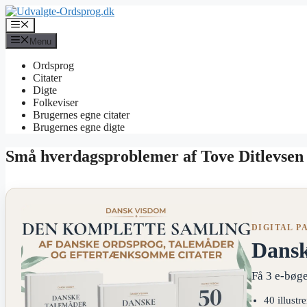
Hop
til
Menu
indhold
Menu
Ordsprog
Citater
Digte
Folkeviser
Brugernes egne citater
Brugernes egne digte
Små hverdagsproblemer af Tove Ditlevsen –
DIGITAL P
Dans
Få 3 e-bøge
40 illustr