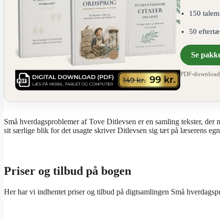
150 talem
50 eftert
Se pakk
PDF-download ·
Små hverdagsproblemer af Tove Ditlevsen er en samling tekster, der m
sit særlige blik for det usagte skriver Ditlevsen sig tæt på læserens egn
Priser og tilbud på bogen
Her har vi indhentet priser og tilbud på digtsamlingen Små hverdagsp