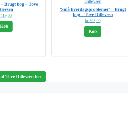
’ – Brugt bog – Tove
tlevsen
‘Små hverdagsproblemer’ – Brugt
bog – Tove Ditlevsen
.
119,00
kr.
395,00
Køb
Køb
 af Tove Ditlevsen her