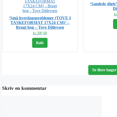
‘Samlede digte
Di
kr
‘Små hverdagsproblemer (TOVE I
TASKEFORMAT 17X24 CM)’ –
Brugt bog – Tove Ditlevsen
kr.
300,00
Køb
Se flere bøger
Skriv en kommentar
Kommentar