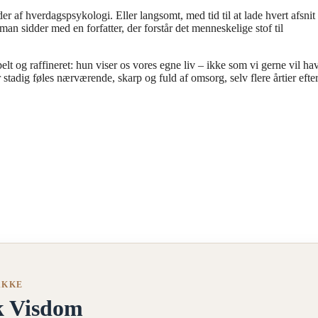
 af hverdagspsykologi. Eller langsomt, med tid til at lade hvert afsnit
an sidder med en forfatter, der forstår det menneskelige stof til
t og raffineret: hun viser os vores egne liv – ikke som vi gerne vil h
stadig føles nærværende, skarp og fuld af omsorg, selv flere årtier efte
AKKE
k Visdom