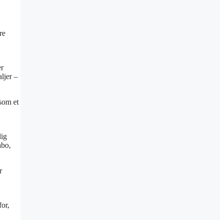
re
er
ljer –
som et
lig
abo,
r
or,