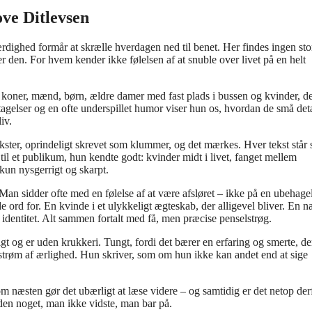
ve Ditlevsen
ærdighed formår at skrælle hverdagen ned til benet. Her findes ingen sto
er den. For hvem kender ikke følelsen af at snuble over livet på en helt
r: koner, mænd, børn, ældre damer med fast plads i bussen og kvinder, d
lser og en ofte underspillet humor viser hun os, hvordan de små deta
iv.
ster, oprindeligt skrevet som klummer, og det mærkes. Hver tekst står 
 til et publikum, hun kendte godt: kvinder midt i livet, fanget mellem
kun nysgerrigt og skarpt.
an sidder ofte med en følelse af at være afsløret – ikke på en ubehage
rd for. En kvinde i et ulykkeligt ægteskab, der alligevel bliver. En n
y identitet. Alt sammen fortalt med få, men præcise penselstrøg.
igt og er uden krukkeri. Tungt, fordi det bærer en erfaring og smerte, de
 strøm af ærlighed. Hun skriver, som om hun ikke kan andet end at sige
 næsten gør det ubærligt at læse videre – og samtidig er det netop derf
 den noget, man ikke vidste, man bar på.