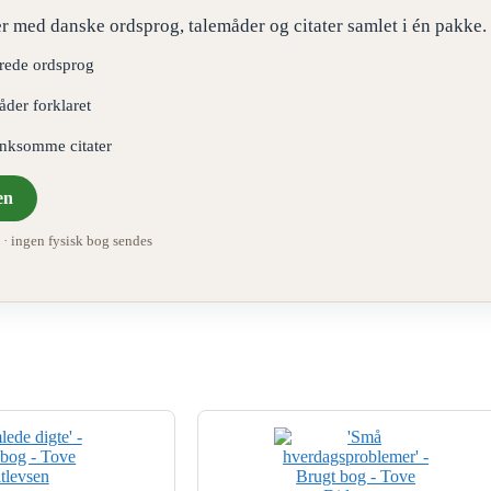
r med danske ordsprog, talemåder og citater samlet i én pakke.
erede ordsprog
åder forklaret
ænksomme citater
en
 ingen fysisk bog sendes