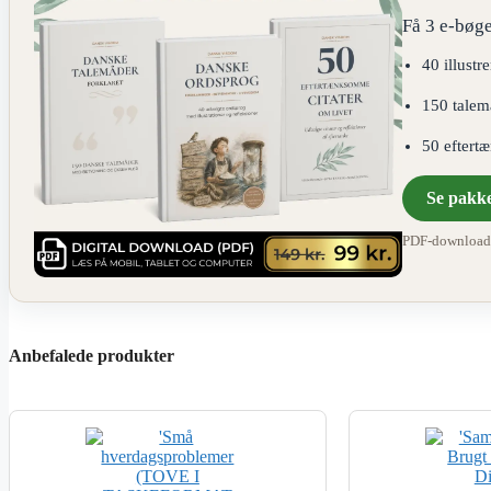
Få 3 e-bøge
40 illustr
150 talem
50 eftert
Se pakk
PDF-download ·
Anbefalede produkter