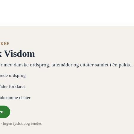
AKKE
k Visdom
r med danske ordsprog, talemåder og citater samlet i én pakke.
erede ordsprog
åder forklaret
ænksomme citater
en
 ingen fysisk bog sendes