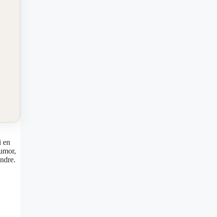
i en
humor,
andre.