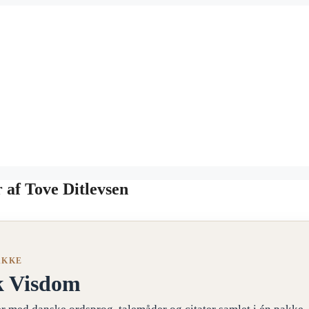
r af Tove Ditlevsen
AKKE
k Visdom