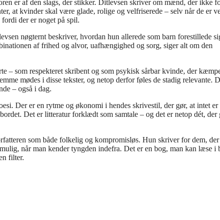
n er af den slags, der stikker. Ditlevsen skriver om mænd, der ikke fo
ter, at kvinder skal være glade, rolige og velfriserede – selv når de er v
fordi der er noget på spil.
levsen nøgternt beskriver, hvordan hun allerede som barn forestillede sig
nationen af frihed og alvor, uafhængighed og sorg, siger alt om den
førte – som respekteret skribent og som psykisk sårbar kvinde, der kæmp
mme mødes i disse tekster, og netop derfor føles de stadig relevante. 
nde – også i dag.
i. Der er en rytme og økonomi i hendes skrivestil, der gør, at intet er
ordet. Det er litteratur forklædt som samtale – og det er netop dét, der
forfatteren som både folkelig og kompromisløs. Hun skriver for dem, der 
 mulig, når man kender tyngden indefra. Det er en bog, man kan læse i 
n filter.