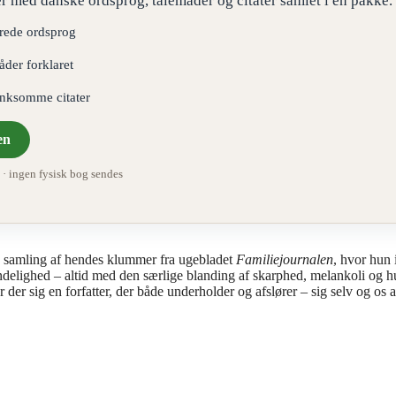
r med danske ordsprog, talemåder og citater samlet i én pakke.
erede ordsprog
åder forklaret
ænksomme citater
en
 ingen fysisk bog sendes
n samling af hendes klummer fra ugebladet
Familiejournalen
, hvor hun 
ndelighed – altid med den særlige blanding af skarphed, melankoli og 
er sig en forfatter, der både underholder og afslører – sig selv og os 