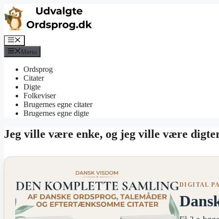
Hop
til
indhold
Menu
Menu
Ordsprog
Citater
Digte
Folkeviser
Brugernes egne citater
Brugernes egne digte
Jeg ville være enke, og jeg ville være digte
DIGITAL P
Dans