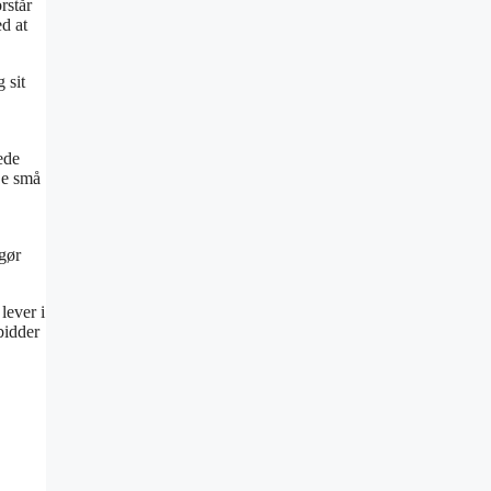
rstår
ed at
 sit
ede
De små
 gør
lever i
bidder