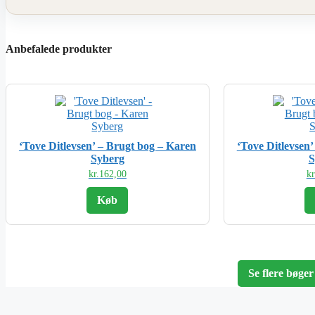
Anbefalede produkter
‘Tove Ditlevsen’ – Brugt bog – Karen
‘Tove Ditlevsen
Syberg
S
kr.
162,00
kr
Køb
Se flere bøger