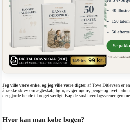
Få 3 e-bøge
40 illustr
150 talem
50 eftert
Se pakk
PDF-download ·
Jeg ville være enke, og jeg ville være digter
af Tove Ditlevsen er e
årrække skrev om ægteskab, børn, svigermødre, penge og livet i almi
der gjorde hende til noget særligt. Bag de små hverdagsscener gemmer d
Hvor kan man købe bogen?