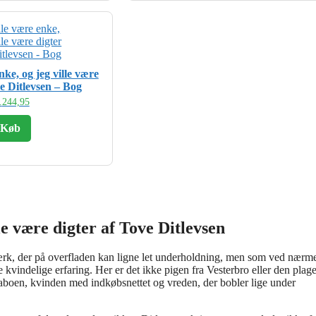
nke, og jeg ville være
ve Ditlevsen – Bog
.
244,95
Køb
le være digter af Tove Ditlevsen
 værk, der på overfladen kan ligne let underholdning, men som ved nærm
kvindelige erfaring. Her er det ikke pigen fra Vesterbro eller den plag
naboen, kvinden med indkøbsnettet og vreden, der bobler lige under