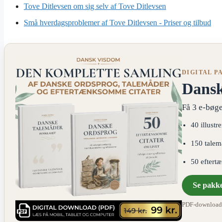
Tove Ditlevsen om sig selv af Tove Ditlevsen
Små hverdagsproblemer af Tove Ditlevsen - Priser og tilbud
DIGITAL P
Dans
Få 3 e-bøge
40 illustr
150 talem
50 eftert
Se pakk
PDF-download ·