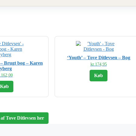
‘Youth’ – Tove Ditlevsen – Bog
’ – Brugt bog – Karen
kr.
174,95
yberg
.
162,00
Køb
Køb
 af Tove Ditlevsen her