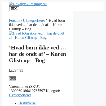
Hop
til
Menu
indhold
Forside
/
Ukategoriseret
/ ‘Hvad børn
ikke ved … har de ondt af’ – Karen
Glistrup – Bog
‘Hvad børn ikke ved …
har de ondt af’ – Karen
Glistrup – Bog
kr.
284,95
Køb
Varenummer (SKU):
1300060186410765597
Kategori:
Ukategoriseret
Beskrivelse