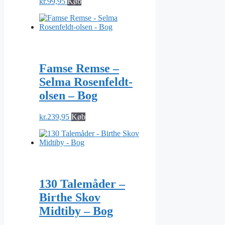
kr.
99,95
Køb
Famse Remse –
Selma Rosenfeldt-
olsen – Bog
kr.
239,95
Køb
130 Talemåder –
Birthe Skov
Midtiby – Bog