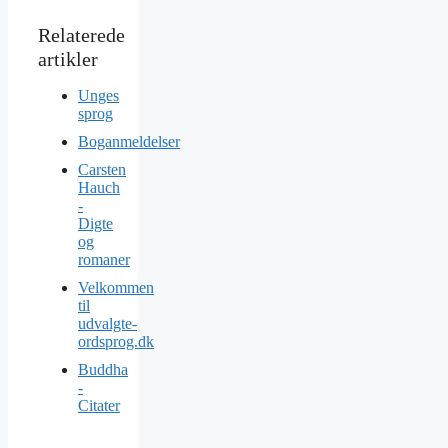
Unges
sprog
Boganmeldelser
Carsten
Hauch
-
Digte
og
romaner
Velkommen
til
udvalgte-
ordsprog.dk
Buddha
-
Citater