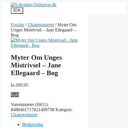
Hop
til
Menu
indhold
Forside
/
Ukategoriseret
/ Myter Om
Unges Mistrivsel – Jane Ellegaard –
Bog
Myter Om Unges
Mistrivsel – Jane
Ellegaard – Bog
kr.
209,95
Køb
Varenummer (SKU):
8488461717621409758
Kategori:
Ukategoriseret
Beskrivelse