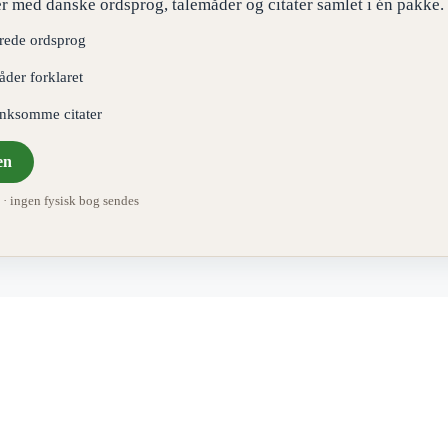
r med danske ordsprog, talemåder og citater samlet i én pakke.
erede ordsprog
åder forklaret
ænksomme citater
en
 ingen fysisk bog sendes