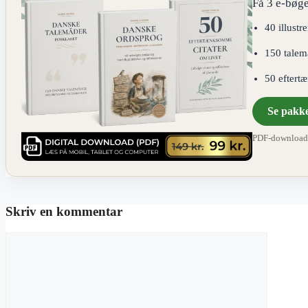
Få 3 e-bøge
40 illustr
150 talem
50 eftert
Se pakk
PDF-download ·
Skriv en kommentar
Kommentar