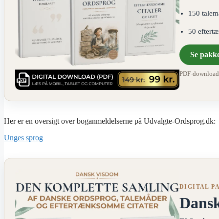
150 talem
50 eftert
Se pakk
PDF-download ·
Her er en oversigt over boganmeldelserne på Udvalgte-Ordsprog.dk:
Unges sprog
DIGITAL P
Dans