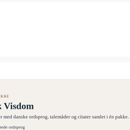
AKKE
k Visdom
r med danske ordsprog, talemåder og citater samlet i én pakke.
erede ordsprog