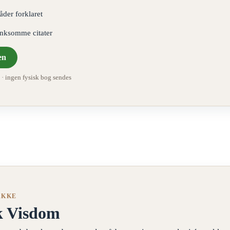
åder forklaret
ænksomme citater
en
 ingen fysisk bog sendes
AKKE
k Visdom