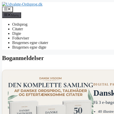
Hop
til
Menu
indhold
Menu
Ordsprog
Citater
Digte
Folkeviser
Brugernes egne citater
Brugernes egne digte
Boganmeldelser
DIGITAL P
Dans
Få 3 e-bøge
40 illustr