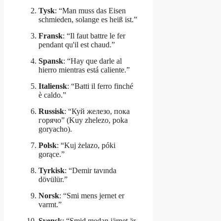
Tysk
: “Man muss das Eisen
schmieden, solange es heiß ist.”
Fransk
: “Il faut battre le fer
pendant qu'il est chaud.”
Spansk
: “Hay que darle al
hierro mientras está caliente.”
Italiensk
: “Batti il ferro finché
è caldo.”
Russisk
: “Куй железо, пока
горячо” (Kuy zhelezo, poka
goryacho).
Polsk
: “Kuj żelazo, póki
gorące.”
Tyrkisk
: “Demir tavında
dövülür.”
Norsk
: “Smi mens jernet er
varmt.”
Svensk
: “Smid medan järnet är