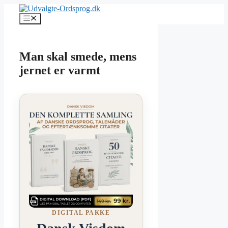
Hop
til
Menu
indhold
Man skal smede, mens
jernet er varmt
DIGITAL PAKKE