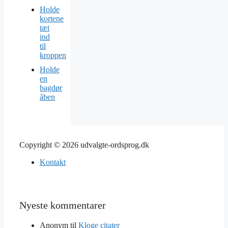
Holde
kortene
tæt
ind
til
kroppen
Holde
en
bagdør
åben
Copyright © 2026 udvalgte-ordsprog.dk
Kontakt
Nyeste kommentarer
Anonym
til
Kloge citater