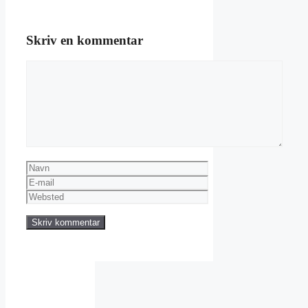
Skriv en kommentar
Kommentar
Navn
E-
mail
Websted