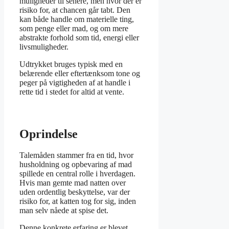
muligheder til senere, men hvor der er
risiko for, at chancen går tabt. Den
kan både handle om materielle ting,
som penge eller mad, og om mere
abstrakte forhold som tid, energi eller
livsmuligheder.
Udtrykket bruges typisk med en
belærende eller eftertænksom tone og
peger på vigtigheden af at handle i
rette tid i stedet for altid at vente.
Oprindelse
Talemåden stammer fra en tid, hvor
husholdning og opbevaring af mad
spillede en central rolle i hverdagen.
Hvis man gemte mad natten over
uden ordentlig beskyttelse, var der
risiko for, at katten tog for sig, inden
man selv nåede at spise det.
Denne konkrete erfaring er blevet