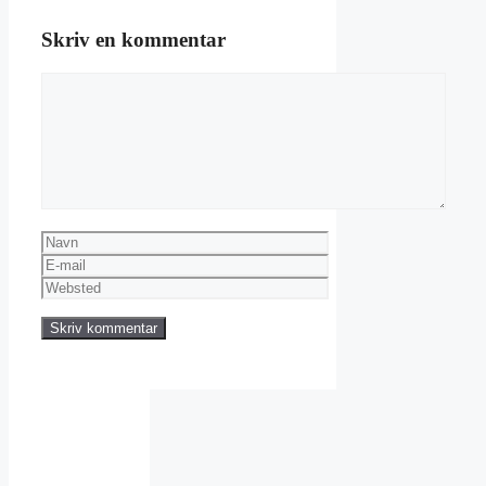
Skriv en kommentar
Kommentar
Navn
E-
mail
Websted