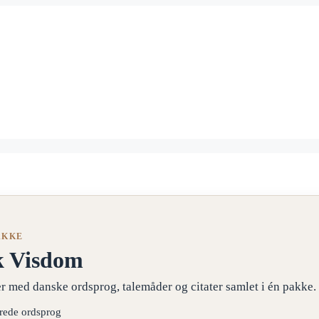
AKKE
k Visdom
r med danske ordsprog, talemåder og citater samlet i én pakke.
erede ordsprog