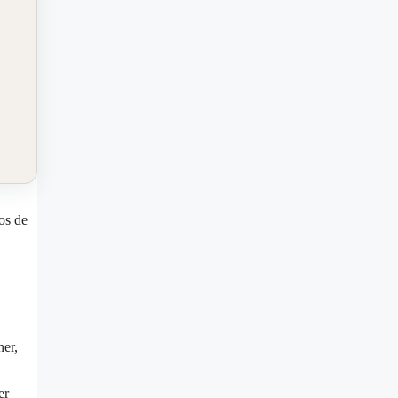
hos de
ner,
er