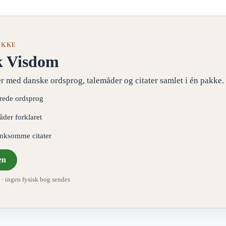
AKKE
k Visdom
r med danske ordsprog, talemåder og citater samlet i én pakke.
erede ordsprog
åder forklaret
ænksomme citater
en
 ingen fysisk bog sendes