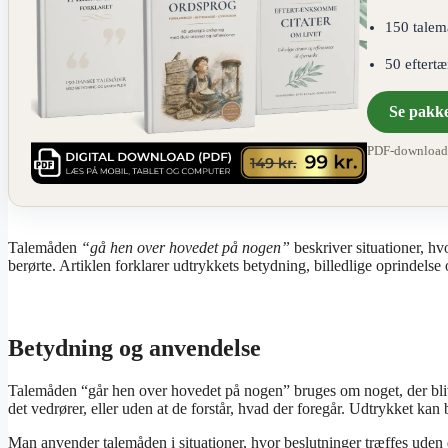
150 talem
50 eftert
Se pakk
PDF-download ·
Talemåden
“gå hen over hovedet på nogen”
beskriver situationer, hvo
berørte. Artiklen forklarer udtrykkets betydning, billedlige oprindelse 
Betydning og anvendelse
Talemåden “går hen over hovedet på nogen” bruges om noget, der bliver
det vedrører, eller uden at de forstår, hvad der foregår. Udtrykket 
Man anvender talemåden i situationer, hvor beslutninger træffes uden d