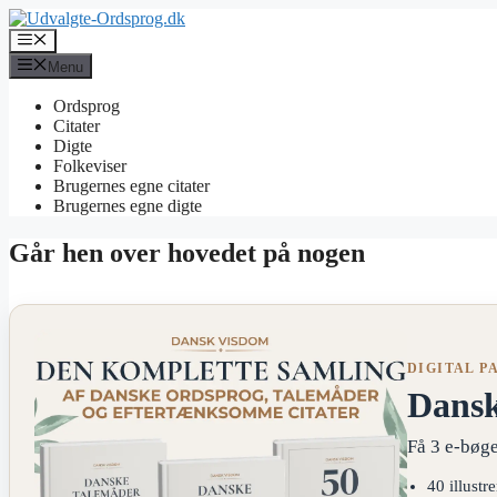
Hop
til
Menu
indhold
Menu
Ordsprog
Citater
Digte
Folkeviser
Brugernes egne citater
Brugernes egne digte
Går hen over hovedet på nogen
DIGITAL P
Dans
Få 3 e-bøge
40 illustr