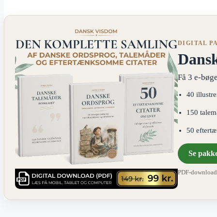
DIGITAL P
Dans
Få 3 e-bøge
40 illustr
150 talem
50 eftert
Se pakk
PDF-download ·