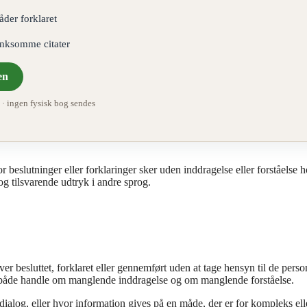
åder forklaret
ænksomme citater
en
 ingen fysisk bog sendes
r beslutninger eller forklaringer sker uden inddragelse eller forståelse 
og tilsvarende udtryk i andre sprog.
 besluttet, forklaret eller gennemført uden at tage hensyn til de perso
kan både handle om manglende inddragelse og om manglende forståelse.
ialog, eller hvor information gives på en måde, der er for kompleks ell