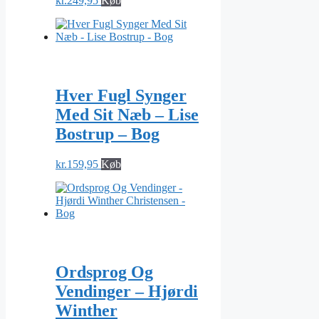
kr.
249,95
Køb
Hver Fugl Synger
Med Sit Næb – Lise
Bostrup – Bog
kr.
159,95
Køb
Ordsprog Og
Vendinger – Hjørdi
Winther