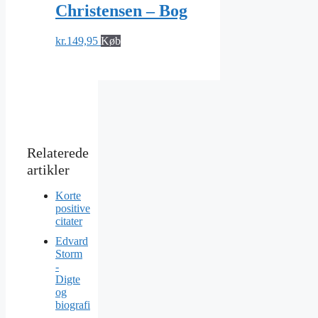
Christensen – Bog
kr.
149,95
Køb
Korte
positive
citater
Edvard
Storm
-
Digte
og
biografi