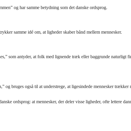
r sammen” og har samme betydning som det danske ordsprog.
dtrykker samme idé om, at ligheder skaber bånd mellem mennesker.
s,” som antyder, at folk med lignende træk eller baggrunde naturligt fi
,” og bruges også til at understrege, at ligesindede mennesker trækker
anske ordsprog: at mennesker, der deler visse ligheder, ofte lettere dan