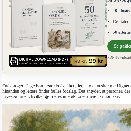
Få 3 e-bøge
40 illustr
150 talem
50 eftert
Se pakk
PDF-download ·
Ordsproget “Lige børn leger bedst” betyder, at mennesker med lignende
hinanden og lettere finder fælles fodslag. Det antyder, at personer, der
trives sammen, hvilket gør deres interaktioner mere harmoniske.