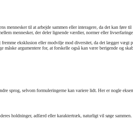
s mennesker til at arbejde sammen eller interagere, da det kan føre til
 mellem mennesker, der deler lignende værdier, normer eller livserfaringe
at fremme eksklusion eller modvilje mod diversitet, da det lægger vægt 
nge måske argumentere for, at forskelle også kan være berigende og ska
andre sprog, selvom formuleringerne kan variere lidt. Her er nogle ekse
 deres holdninger, adfærd eller karaktertræk, naturligt vil søge sammen.