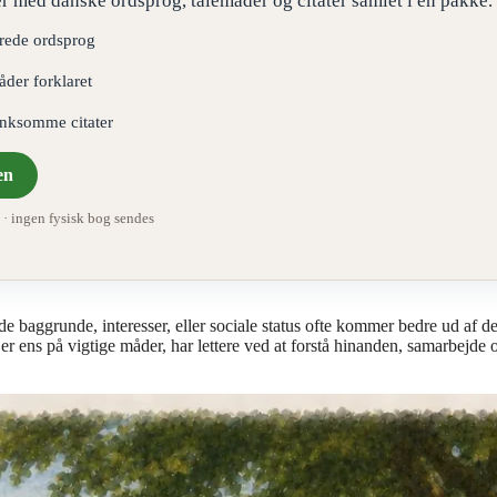
r med danske ordsprog, talemåder og citater samlet i én pakke.
erede ordsprog
åder forklaret
ænksomme citater
en
 ingen fysisk bog sendes
 baggrunde, interesser, eller sociale status ofte kommer bedre ud af d
 er ens på vigtige måder, har lettere ved at forstå hinanden, samarbejde 