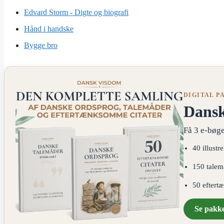
Edvard Storm - Digte og biografi
Hånd i handske
Bygge bro
DIGITAL P
Dans
Få 3 e-bøge
40 illustr
150 talem
50 eftert
Se pakk