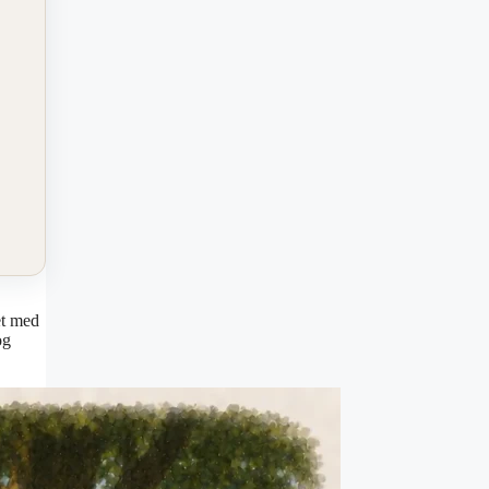
et med
og