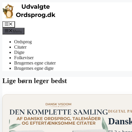
Hop
til
indhold
Menu
Menu
Ordsprog
Citater
Digte
Folkeviser
Brugernes egne citater
Brugernes egne digte
Lige børn leger bedst
DIGITAL P
Dans