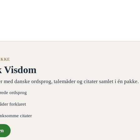
AKKE
k Visdom
r med danske ordsprog, talemåder og citater samlet i én pakke.
erede ordsprog
åder forklaret
ænksomme citater
en