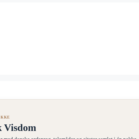
AKKE
k Visdom