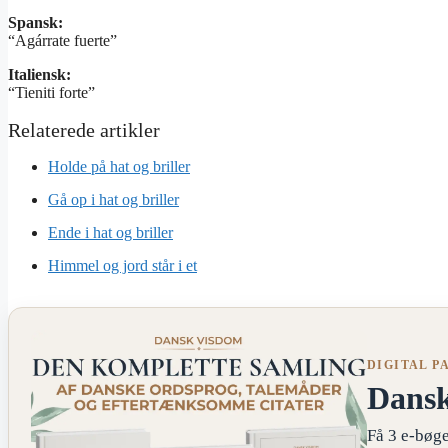
Spansk:
“Agárrate fuerte”
Italiensk:
“Tieniti forte”
Holde på hat og briller
Gå op i hat og briller
Ende i hat og briller
Himmel og jord står i et
DIGITAL P
Dans
Få 3 e-bøge