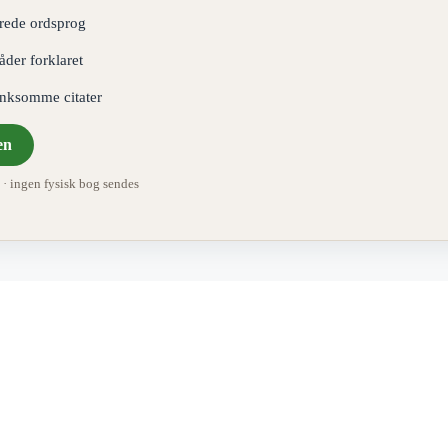
erede ordsprog
åder forklaret
ænksomme citater
en
 ingen fysisk bog sendes