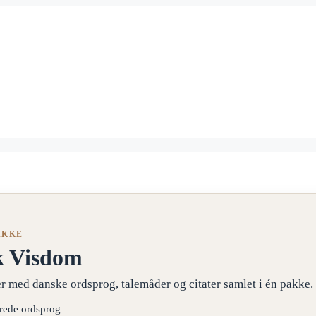
AKKE
k Visdom
r med danske ordsprog, talemåder og citater samlet i én pakke.
erede ordsprog