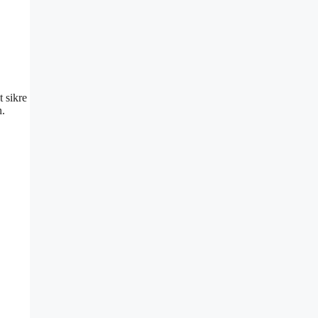
t sikre
n.