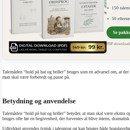
150 talem
50 eftert
Se pakk
PDF-download ·
Talemåden “hold på hat og briller” bruges som en advarsel om, at der n
man skal være forberedt og passe på.
Betydning og anvendelse
Talemåden “hold på hat og briller” betyder, at man skal være ekstra op
bruges ofte før en begivenhed, der forventes at blive intens, dramatisk 
Udtrykket anvendes typisk i talesprog og kan bruges både bogstaveligt 