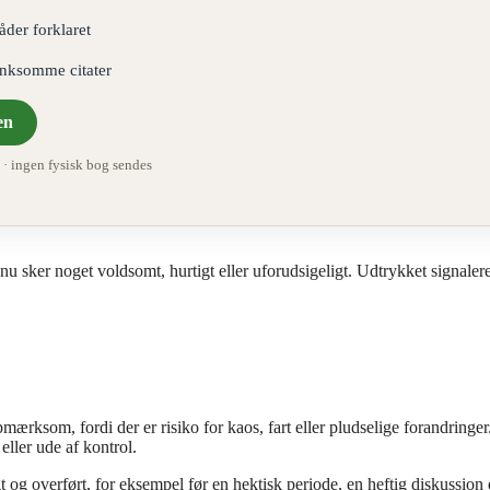
åder forklaret
ænksomme citater
en
 ingen fysisk bog sendes
u sker noget voldsomt, hurtigt eller uforudsigeligt. Udtrykket signalere
mærksom, fordi der er risiko for kaos, fart eller pludselige forandringe
eller ude af kontrol.
og overført, for eksempel før en hektisk periode, en heftig diskussion e