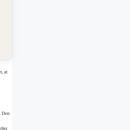
r, at
r. Den
ller