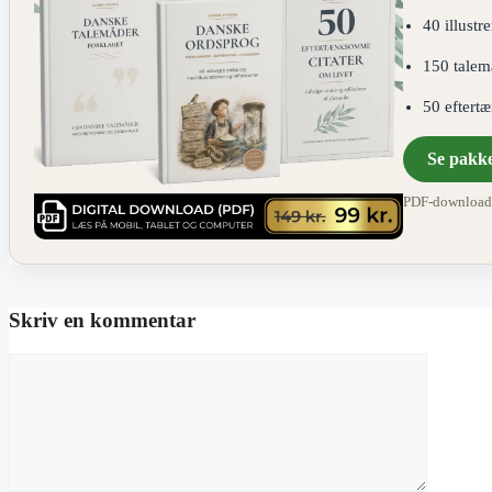
40 illustr
150 talem
50 eftert
Se pakk
PDF-download ·
Skriv en kommentar
Kommentar