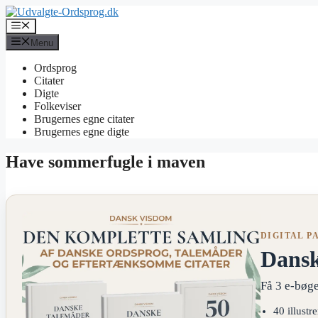
Hop
til
Menu
indhold
Menu
Ordsprog
Citater
Digte
Folkeviser
Brugernes egne citater
Brugernes egne digte
Have sommerfugle i maven
DIGITAL P
Dans
Få 3 e-bøge
40 illustr