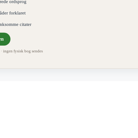
erede ordsprog
åder forklaret
ænksomme citater
en
 ingen fysisk bog sendes