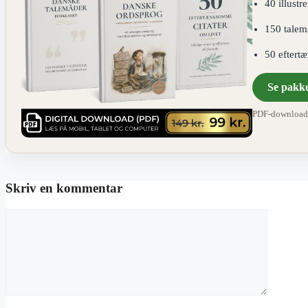
40 illustr
150 talem
50 eftert
Se pakk
PDF-download ·
Skriv en kommentar
Kommentar