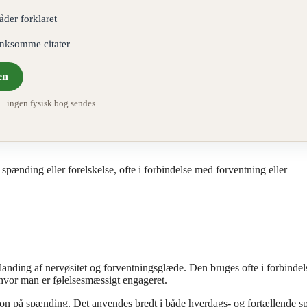
åder forklaret
ænksomme citater
en
 ingen fysisk bog sendes
ænding eller forelskelse, ofte i forbindelse med forventning eller
nding af nervøsitet og forventningsglæde. Den bruges ofte i forbindel
 hvor man er følelsesmæssigt engageret.
ktion på spænding. Det anvendes bredt i både hverdags- og fortællende s