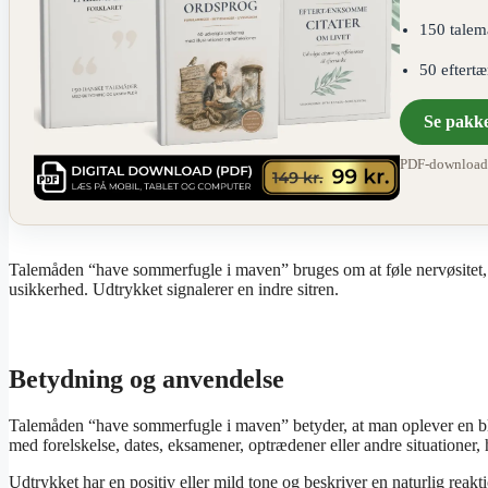
150 talem
50 eftert
Se pakk
PDF-download ·
Talemåden “have sommerfugle i maven” bruges om at føle nervøsitet, sp
usikkerhed. Udtrykket signalerer en indre sitren.
Betydning og anvendelse
Talemåden “have sommerfugle i maven” betyder, at man oplever en bla
med forelskelse, dates, eksamener, optrædener eller andre situationer,
Udtrykket har en positiv eller mild tone og beskriver en naturlig rea