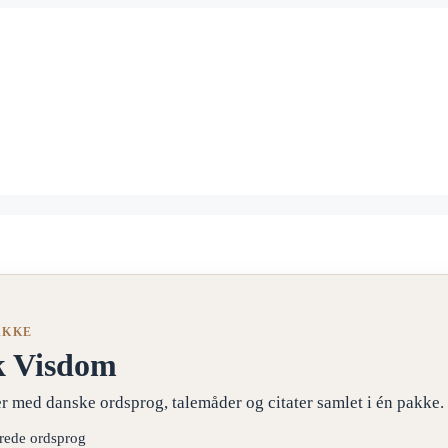
AKKE
k Visdom
r med danske ordsprog, talemåder og citater samlet i én pakke.
erede ordsprog