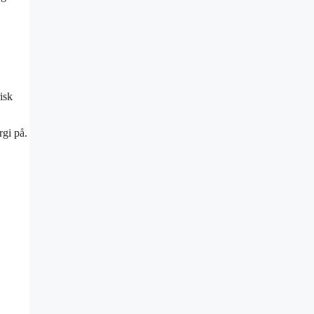
isk
rgi på.