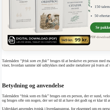
150 talem
50 eftert
Se pakk
PDF-download ·
Talemåden
“frisk som en fisk”
bruges til at beskrive en person med ma
viser, hvordan samme idé udtrykkes med andre metaforer på tværs af 
Betydning og anvendelse
Talemåden “frisk som en fisk” bruges om en person, der er sund, velo
og bruges ofte om nogen, der ser ud til at have det godt og er klar til at
Udtrykket anvendes typisk i hverdagssprog, for eksempel om en perso