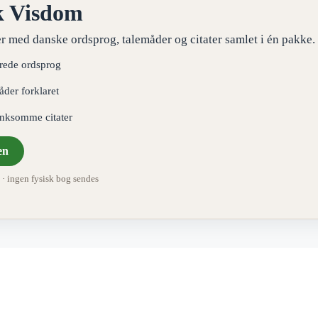
k Visdom
r med danske ordsprog, talemåder og citater samlet i én pakke.
erede ordsprog
åder forklaret
ænksomme citater
en
 ingen fysisk bog sendes