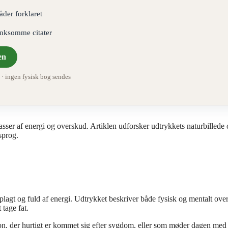
åder forklaret
ænksomme citater
en
 ingen fysisk bog sendes
sser af energi og overskud. Artiklen udforsker udtrykkets naturbillede
sprog.
plagt og fuld af energi. Udtrykket beskriver både fysisk og mentalt ove
 tage fat.
n, der hurtigt er kommet sig efter sygdom, eller som møder dagen med