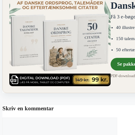
Dans
Få 3 e-bøge
40 illustr
150 talem
50 eftert
Se pakk
PDF-download ·
Skriv en kommentar
Kommentar