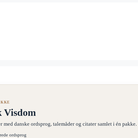
AKKE
k Visdom
r med danske ordsprog, talemåder og citater samlet i én pakke.
erede ordsprog