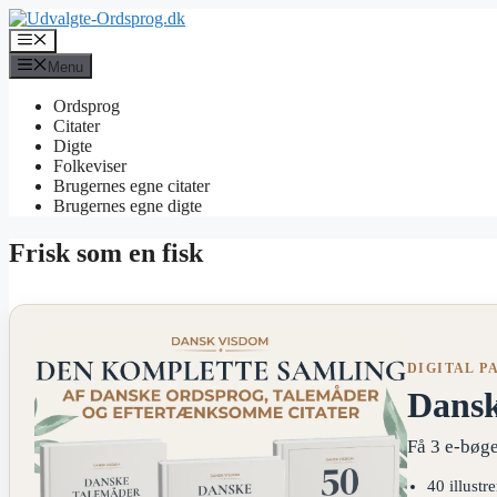
Hop
til
Menu
indhold
Menu
Ordsprog
Citater
Digte
Folkeviser
Brugernes egne citater
Brugernes egne digte
Frisk som en fisk
DIGITAL P
Dans
Få 3 e-bøge
40 illustr