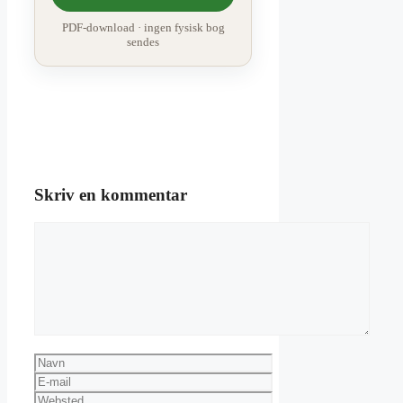
PDF-download · ingen fysisk bog
sendes
Skriv en kommentar
Kommentar
Navn
E-
mail
Websted