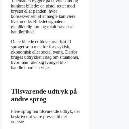
Talemåden bygger på et voldsomt og
konkret billede: en pistol rettet mod
brystet eller panden, hvor
konsekvensen af at nægte kan være
livstruende. Billedet signalerer
øjeblikkelig fare og totalt fravær af
handlefrihed.
Dette billede er blevet overført til
sproget som metafor for psykisk,
økonomisk eller social tvang. Derfor
bruges udtrykket i dag om situationer,
hvor man føler sig tvunget til at
handle imod sin vilje.
Tilsvarende udtryk på
andre sprog
Flere sprog har tilsvarende udtryk, der
beskriver at være presset til det
yderste.