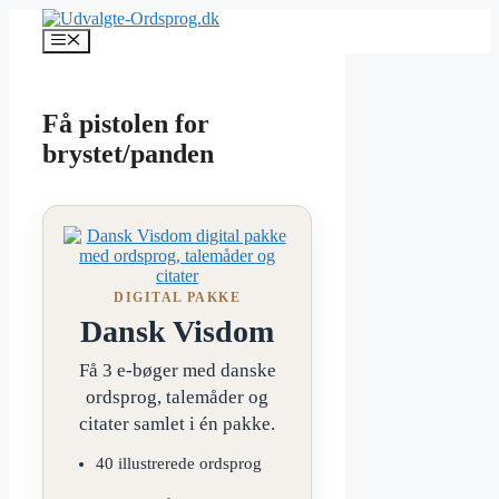
Hop
til
Menu
indhold
Få pistolen for
brystet/panden
DIGITAL PAKKE
Dansk Visdom
Få 3 e-bøger med danske
ordsprog, talemåder og
citater samlet i én pakke.
40 illustrerede ordsprog